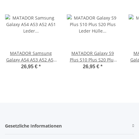
MATADOR Samsung
MATADOR Galaxy S9
MA
Galaxy A54 A53 A52 A51
Plus S10 Plus S20 Plus
Gala
Leder Gürteltasche
Leder Hülle Schwarz
ver
26,95 €
*
26,95 €
*
Schwarz
Gesetzliche Informationen