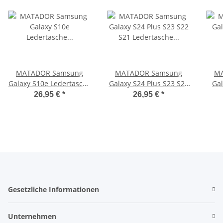
MATADOR Samsung
MATADOR Samsung
MA
Galaxy S10e Ledertasche
Galaxy S24 Plus S23 S22
Gal
verschließbar Schwarz
S21 Ledertasche
G
26,95 €
*
26,95 €
*
Schwarz
Gesetzliche Informationen
Unternehmen