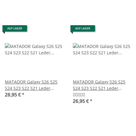
AUF LAGER
AUF LAGER
MATADOR Galaxy S26 S25
MATADOR Galaxy S26 S25
S24 S23 S22 S21 Leder
S24 S23 S22 S21 Leder
Gürteltasche Schwarz
Gürteltasche Schwarz
28,95 €
*
26,95 €
*