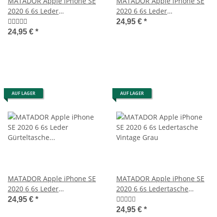
MATADOR Apple iPhone SE
MATADOR Apple iPhone SE
2020 6 6s Leder
2020 6 6s Leder
Gürteltasche Quer Braun
Gürteltasche Vertikal Braun
24,95 €
*
24,95 €
*
AUF LAGER
AUF LAGER
MATADOR Apple iPhone SE
MATADOR Apple iPhone SE
2020 6 6s Leder
2020 6 6s Ledertasche
Gürteltasche Vertikal
Vintage Grau
24,95 €
*
Schwarz
24,95 €
*