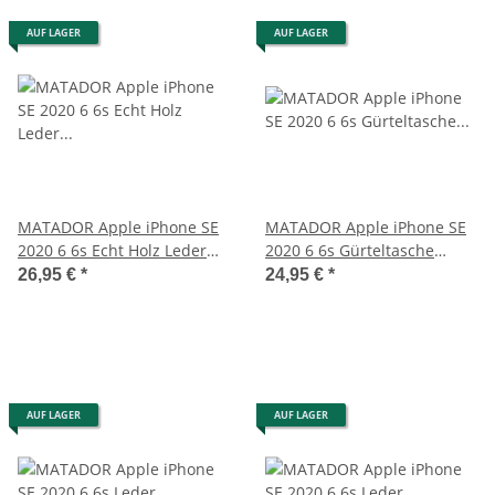
AUF LAGER
AUF LAGER
MATADOR Apple iPhone SE
MATADOR Apple iPhone SE
2020 6 6s Echt Holz Leder
2020 6 6s Gürteltasche
Handytasche Vertikal
Vertikal Schwarz
26,95 €
*
24,95 €
*
AUF LAGER
AUF LAGER