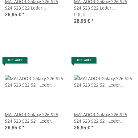
MATADOR Galaxy S26 S25
MATADOR Galaxy S26 S25
S24 S23 S22 Leder
S24 S23 S22 Leder
Gürteltasche Antik Braun
Gürteltasche Schwarz
26,95 €
*
26,95 €
*
AUF LAGER
AUF LAGER
MATADOR Galaxy S26 S25
MATADOR Galaxy S26 S25
S24 S23 S22 S21 Leder
S24 S23 S22 S21 Leder
Gürteltasche Braun
Gürteltasche Clip Schwarz
26,95 €
*
26,95 €
*