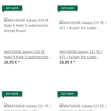
AUF LAGER
AUF LAGER
MATADOR Galaxy S20 FE
MATADOR Galaxy S21 FE /
Note 8 Note 9 Ledertasche
A71 / Xcover Pro Leder
Konjak Braun
Gürteltasche Schwarz
26,95 €
*
26,95 €
*
AUF LAGER
AUF LAGER