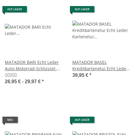
AUF LAGER
AUF LAGER
MATADOR BARI Echt Leder
MATADOR BASEL
Auto-Motorrad-Schlüssel-
Kreditkartenetui Echt Leder
Tasche-Etui
Kartenetui Münzfach RFID
39,95 €
*
26,95 € -
29,97 €
*
NEU
AUF LAGER