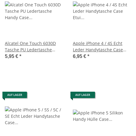
Alcatel One Touch 6030D
Apple iPhone 4 / 4S Echt
Tasche PU Ledertasche
Leder Handytasche Case
Handy Case Schwarz
Etui Hülle Pink
5,95 €
*
6,95 €
*
AUF LAGER
AUF LAGER