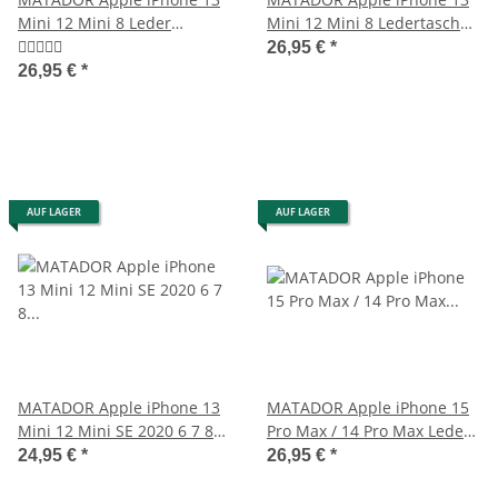
Mini 12 Mini 8 Leder
Mini 12 Mini 8 Ledertasche
Quertasche Braun
Hell-Braun
26,95 €
*
26,95 €
*
AUF LAGER
AUF LAGER
MATADOR Apple iPhone 13
MATADOR Apple iPhone 15
Mini 12 Mini SE 2020 6 7 8
Pro Max / 14 Pro Max Leder-
Ledertasche Braun
Hülle-Etui Braun
24,95 €
*
26,95 €
*