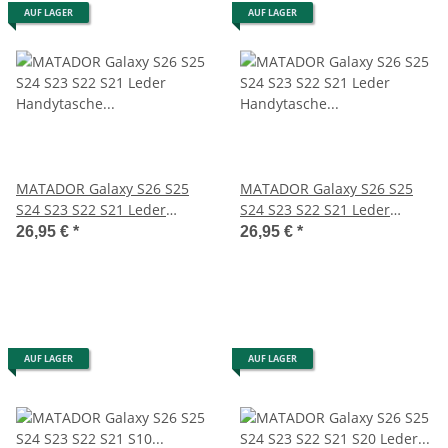
AUF LAGER
AUF LAGER
MATADOR Galaxy S26 S25
MATADOR Galaxy S26 S25
S24 S23 S22 S21 Leder
S24 S23 S22 S21 Leder
Handytasche Braun
Handytasche Schwarz
26,95 €
*
26,95 €
*
AUF LAGER
AUF LAGER