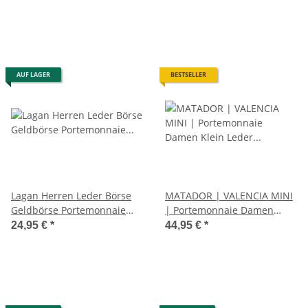
Brieftasche Braun
Braun
AUF LAGER
BESTSELLER
Lagan Herren Leder Börse
MATADOR | VALENCIA MINI
Geldbörse Portemonnaie
| Portemonnaie Damen
Geldbeutel Brieftasche
Klein Leder RFID
24,95 €
*
44,95 €
*
Braun