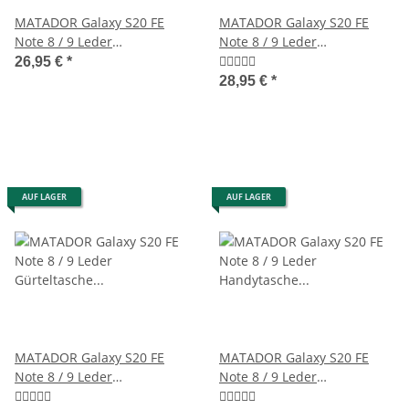
MATADOR Galaxy S20 FE
MATADOR Galaxy S20 FE
Note 8 / 9 Leder
Note 8 / 9 Leder
Gürteltasche Antik Schwarz
Gürteltasche Quertasche
26,95 €
*
Braun
28,95 €
*
AUF LAGER
AUF LAGER
MATADOR Galaxy S20 FE
MATADOR Galaxy S20 FE
Note 8 / 9 Leder
Note 8 / 9 Leder
Gürteltasche Vertikal Braun
Handytasche Vertikal