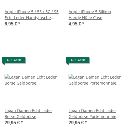
Apple iPhone 5 / 5S / 5C / SE
Apple iPhone 5 Silikon
Echt Leder Handytasche
Handy Hülle Case
Case Etui Rot
Schutzhülle Silicon Schwarz
6,95 €
*
4,95 €
*
AUF LAGER
AUF LAGER
Lagan Damen Echt Leder
Lagan Damen Echt Leder
Börse Geldbörse
Geldbörse Portemonnaie
Portemonnaie Geldbeutel
Geldbeutel Brieftasche
29,95 €
*
29,95 €
*