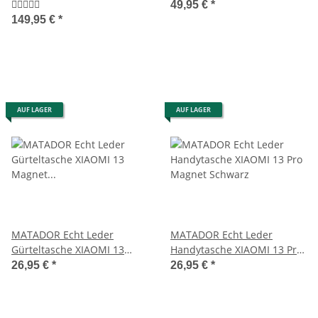
Tagesrucksack
Brieftasche RFID TüV
49,95 €
*
149,95 €
*
AUF LAGER
AUF LAGER
MATADOR Echt Leder
MATADOR Echt Leder
Gürteltasche XIAOMI 13
Handytasche XIAOMI 13 Pro
Magnet Hell-Braun
Magnet Schwarz
26,95 €
*
26,95 €
*