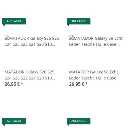
AUF LAGER
AUF LAGER
MATADOR Galaxy S26 S25
MATADOR Galaxy S8 Echt
S24 S23 S22 S21 S20 S10
Leder Tasche Hülle Case
Ledertasche Braun
Magnet Schlaufe
26,95 €
*
26,95 €
*
AUF LAGER
AUF LAGER