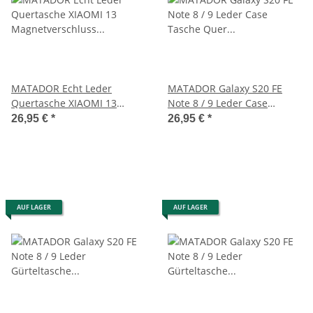
MATADOR Echt Leder
MATADOR Galaxy S20 FE
Quertasche XIAOMI 13
Note 8 / 9 Leder Case
Magnetverschluss Schwarz
Tasche Quer Schwarz
26,95 €
*
26,95 €
*
AUF LAGER
AUF LAGER