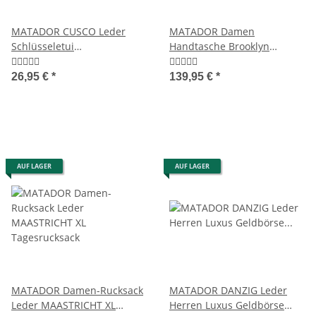
MATADOR CUSCO Leder
MATADOR Damen
Schlüsseletui
Handtasche Brooklyn
Schlüsseltasche 2
Schultertasche
Schlüsselringe
Henkeltasche Braun
26,95 €
*
139,95 €
*
AUF LAGER
AUF LAGER
MATADOR Damen-Rucksack
MATADOR DANZIG Leder
Leder MAASTRICHT XL
Herren Luxus Geldbörse