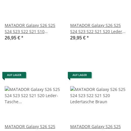
MATADOR Galaxy S26 S25
MATADOR Galaxy S26 S25
S24 S23 S22 S21 S10
S24 S23 S22 S21 S20 Leder
Lederhülle Quer Braun
Quertasche Braun
26,95 €
*
29,95 €
*
AUF LAGER
AUF LAGER
MATADOR Galaxy S26 S25
MATADOR Galaxy S26 S25