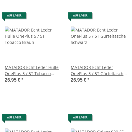
AUF LAGER
AUF LAGER
MATADOR Echt Leder Hülle
MATADOR Echt Leder
OnePlus 5 / 5T Tobacco
OnePlus 5 / 5T Gürteltasche
Braun
Schwarz
26,95 €
*
26,95 €
*
AUF LAGER
AUF LAGER