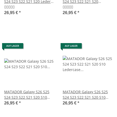
S24 S23 S22 S21 S20 Leder-
S24 S23 S22 S21 S20
Tasche Schwarz
Ledertasche Braun
26,95 €
*
26,95 €
*
AUF LAGER
AUF LAGER
MATADOR Galaxy S26 S25
MATADOR Galaxy S26 S25
S24 S23 S22 S21 S20 S10
S24 S23 S22 S21 S20 S10
Leder-Hülle Braun
Ledercase Braun
26,95 €
*
26,95 €
*