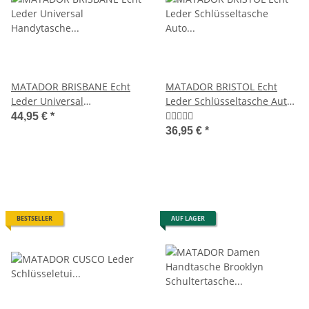
MATADOR BRISBANE Echt
MATADOR BRISTOL Echt
Leder Universal
Leder Schlüsseltasche Auto
Handytasche Vertikal 6.9
Motorrad RFID
44,95 €
*
Zoll
36,95 €
*
BESTSELLER
AUF LAGER