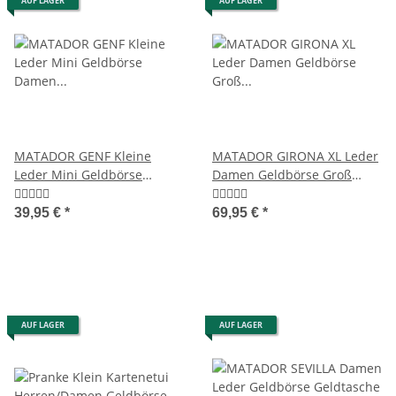
AUF LAGER
AUF LAGER
MATADOR GENF Kleine
MATADOR GIRONA XL Leder
Leder Mini Geldbörse
Damen Geldbörse Groß
Damen Herren TüV RFID
Langbörse Geldbeutel TüV
RFID
39,95 €
*
69,95 €
*
AUF LAGER
AUF LAGER