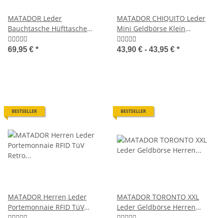
MATADOR Leder
MATADOR CHIQUITO Leder
Bauchtasche Hüfttasche
Mini Geldbörse Klein
Damen Herren Gürteltasche
Damen Herren RFID
Braun
69,95 €
*
43,90 € -
43,95 €
*
BESTSELLER
BESTSELLER
MATADOR Herren Leder
MATADOR TORONTO XXL
Portemonnaie RFID TüV
Leder Geldbörse Herren
Retro Klassisch
Groß TüV RFID