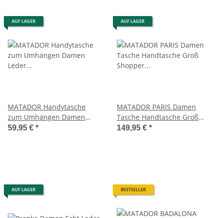
AUF LAGER
AUF LAGER
MATADOR Handytasche
MATADOR PARIS Damen
zum Umhängen Damen
Tasche Handtasche Groß
Leder Handtasche Schwarz
Shopper Leder Retro
59,95 €
*
149,95 €
*
AUF LAGER
BESTSELLER