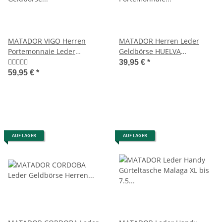
MATADOR VIGO Herren
MATADOR Herren Leder
Portemonnaie Leder
Geldbörse HUELVA
Geldbörse Brieftasche RFID
Portemonnaie RFID Braun
39,95 €
*
59,95 €
*
AUF LAGER
AUF LAGER