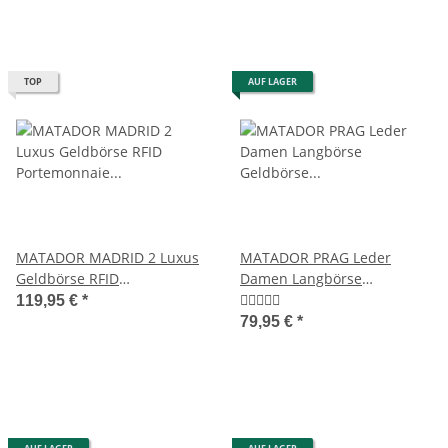
TOP
AUF LAGER
MATADOR MADRID 2 Luxus
MATADOR PRAG Leder
Geldbörse RFID
Damen Langbörse
Portemonnaie Damen
Geldbörse RFID TüV 7
119,95 €
*
Herren
Farben
79,95 €
*