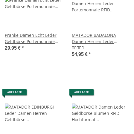
Pranke Damen Echt Leder
MATADOR BADALONA
Geldbörse Portemonnaie
Damen Herren Leder
Geldbeutel Brieftasche
Portemonnaie RFID TüV
29,95 €
*
Braun
54,95 €
*
AUF LAGER
AUF LAGER