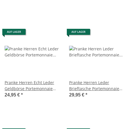
Braun
AUF LAGER
AUF LAGER
Pranke Herren Echt Leder
Pranke Herren Leder
Geldbörse Portemonnaie
Brieftasche Portemonnaie
Geldbeutel Brieftasche
Geldbörse Geldbeutel Börse
24,95 €
*
29,95 €
*
Braun
Braun