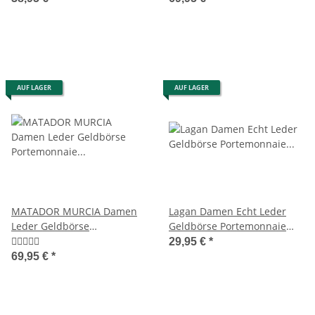
AUF LAGER
AUF LAGER
MATADOR MURCIA Damen
Lagan Damen Echt Leder
Leder Geldbörse
Geldbörse Portemonnaie
Portemonnaie RFID 5 Farben
Geldbeutel Brieftasche
29,95 €
*
Braun
69,95 €
*