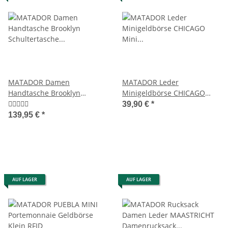
MATADOR Damen
MATADOR Leder
Handtasche Brooklyn
Minigeldbörse CHICAGO
Schultertasche
Mini Portemonnaie RFID
39,90 €
*
Henkeltasche Braun
139,95 €
*
AUF LAGER
AUF LAGER