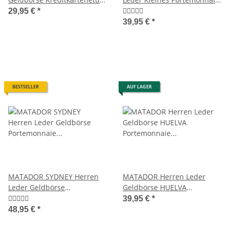
Karten-Visitenkarten-Etui
Klein RFID Retro
29,95 €
*
39,95 €
*
BESTSELLER
AUF LAGER
MATADOR SYDNEY Herren
MATADOR Herren Leder
Leder Geldbörse
Geldbörse HUELVA
Portemonnaie Luxus RFID
Portemonnaie RFID Schwarz
39,95 €
*
48,95 €
*