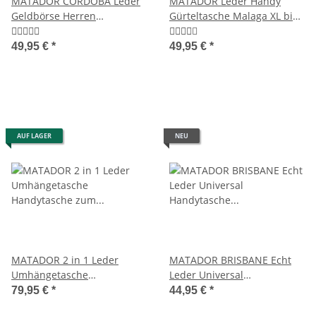
MATADOR CORDOBA Leder
MATADOR Leder Handy
Geldbörse Herren
Gürteltasche Malaga XL bis
Herrenbörse RFID TüV
7.5 Zoll 5 Farben
49,95 €
*
49,95 €
*
AUF LAGER
NEU
MATADOR 2 in 1 Leder
MATADOR BRISBANE Echt
Umhängetasche
Leder Universal
Handytasche zum
Handytasche Vertikal 6.9
79,95 €
*
44,95 €
*
Umhängen Braun
Zoll