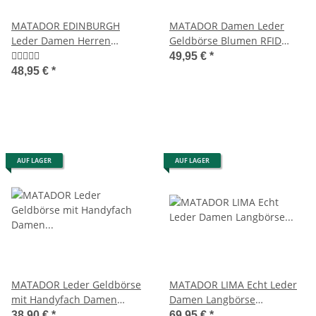
MATADOR EDINBURGH
MATADOR Damen Leder
Leder Damen Herren
Geldbörse Blumen RFID
Geldbörse Portemonnaie
Hochformat Braun
49,95 €
*
48,95 €
*
AUF LAGER
AUF LAGER
MATADOR Leder Geldbörse
MATADOR LIMA Echt Leder
mit Handyfach Damen
Damen Langbörse
Portemonnaie Braun
Geldbörse Leder RFID
38,90 €
*
69,95 €
*