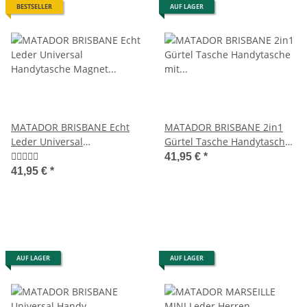
BESTSELLER
AUF LAGER
MATADOR BRISBANE Echt
MATADOR BRISBANE 2in1
Leder Universal
Gürtel Tasche Handytasche
Handytasche Magnet 6.9
mit Geldbörse 6.9 Zoll
41,95 €
*
Zoll
Schwarz
41,95 €
*
AUF LAGER
AUF LAGER