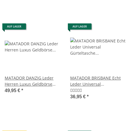
AUF LAGER
AUF LAGER
MATADOR DANZIG Leder
MATADOR BRISBANE Echt
Herren Luxus Geldbörse
Leder Universal
Brieftasche RFID TüV
Gürteltasche Klett 6.9 Zoll
49,95 €
*
36,95 €
*