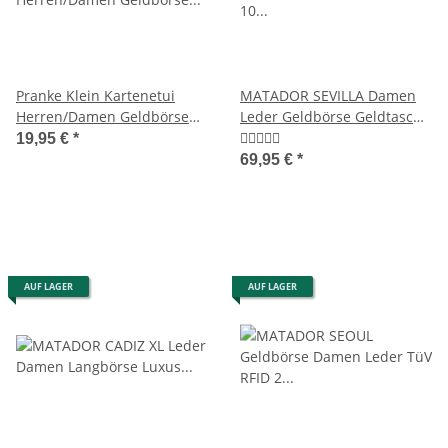
Pranke Klein Kartenetui
MATADOR SEVILLA Damen
Herren/Damen Geldbörse
Leder Geldbörse Geldtasche
Portemonnaie aus Weichem
10 Farben
19,95 €
*
Rinds Leder Portmonee
69,95 €
*
Geldtasche Mini format
ohne Kleingeldfach
AUF LAGER
AUF LAGER