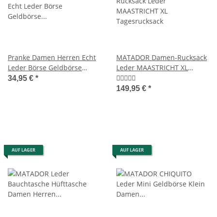
Pranke Damen Herren Echt
MATADOR Damen-Rucksack
Leder Börse Geldbörse
Leder MAASTRICHT XL
Portemonnaie Geldbeutel
Tagesrucksack
34,95 €
*
Braun
149,95 €
*
AUF LAGER
AUF LAGER