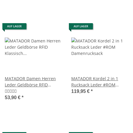
AUF LAGER
AUF LAGER
MATADOR Damen Herren
MATADOR Kordel 2 in 1
Leder Geldbörse RFID
Rucksack Leder #ROM
Klassisch Retro
Damenrucksack
119,95 €
*
53,90 €
*