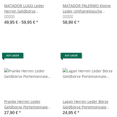
MATADOR LUGO Leder
MATADOR PALERMO Kleine
Herren Geldbörse
Leder Umhängetasche
Portemonnaie Brieftasche
Damen Herren
49,95 € -
59,95 €
*
58,90 €
*
AUF LAGER
AUF LAGER
Pranke Herren Leder
Lagan Herren Leder Börse
Geldbörse Portemonnaie
Geldbörse Portemonnaie
Brieftasche Antik Braun
Geldbeutel Brieftasche
27,90 €
*
24,95 €
*