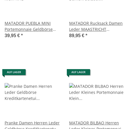
MATADOR PUEBLA MINI
MATADOR Rucksack Damen
Portemonnaie Geldbörse
Leder MAASTRICHT
Klein RFID
Damenrucksack Rolltop
39,95 €
*
89,95 €
*
AUF LAGER
AUF LAGER
Pranke Damen Herren Leder
MATADOR BILBAO Herren
Geldbörse Kreditkartenetui
Leder Kleines Portemonnaie