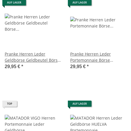
AUF LAGER
AUF LAGER
Pranke Herren Leder
Pranke Herren Leder
Geldbörse Geldbeutel Börse
Portemonnaie Börse
Brieftasche Portemonnaie
Geldbörse Geldbeutel
29,95 €
*
29,95 €
*
Braun
Brieftasche Braun
TOP
AUF LAGER