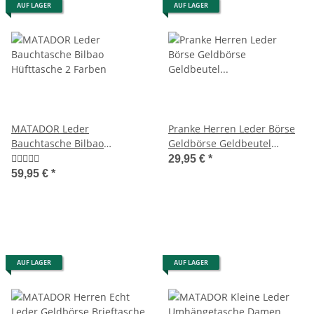
AUF LAGER
AUF LAGER
MATADOR Leder
Pranke Herren Leder Börse
Bauchtasche Bilbao
Geldbörse Geldbeutel
Hüfttasche 2 Farben
Brieftasche Portemonnaie
29,95 €
*
Braun
59,95 €
*
AUF LAGER
AUF LAGER