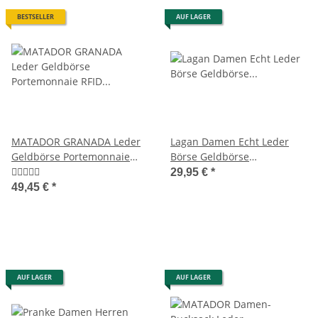
BESTSELLER
AUF LAGER
MATADOR GRANADA Leder
Lagan Damen Echt Leder
Geldbörse Portemonnaie
Börse Geldbörse
RFID TüV
Portemonnaie Geldbeutel
29,95 €
*
Brieftasche Braun
49,45 €
*
AUF LAGER
AUF LAGER