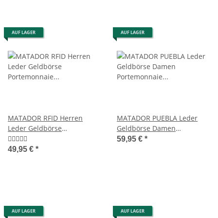
AUF LAGER
AUF LAGER
MATADOR RFID Herren
MATADOR PUEBLA Leder
Leder Geldbörse
Geldbörse Damen
Portemonnaie Geldbeutel
Portemonnaie Handyfach 6
59,95 €
*
Braun
Farben
49,95 €
*
AUF LAGER
AUF LAGER