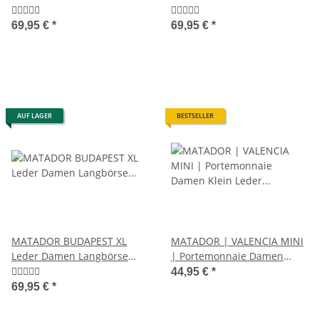
Portemonnaie 19 Farben
Portemonnaie RFID
69,95 €
*
69,95 €
*
AUF LAGER
BESTSELLER
MATADOR BUDAPEST XL
MATADOR | VALENCIA MINI
Leder Damen Langbörse
| Portemonnaie Damen
Geldbörse 5 Farben
Klein Leder RFID
44,95 €
*
69,95 €
*