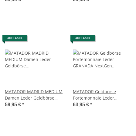
AUF LAGER
AUF LAGER
MATADOR MADRID MEDIUM
MATADOR Geldbörse
Damen Leder Geldbörse
Portemonnaie Leder
Langbörse
GRANADA NextGen RFID TüV
59,95 €
*
63,95 €
*