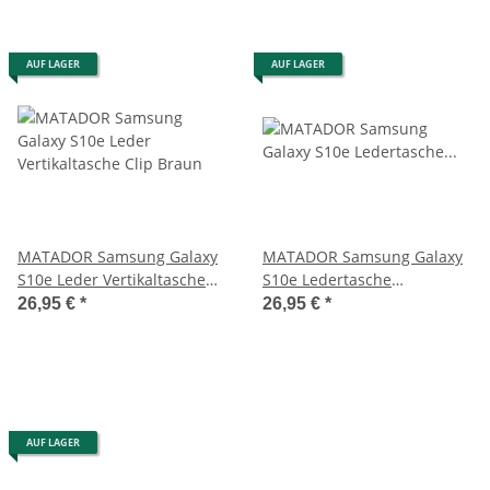
AUF LAGER
AUF LAGER
MATADOR Samsung Galaxy
MATADOR Samsung Galaxy
S10e Leder Vertikaltasche
S10e Ledertasche
Clip Braun
verschließbar Schwarz
26,95 €
*
26,95 €
*
AUF LAGER