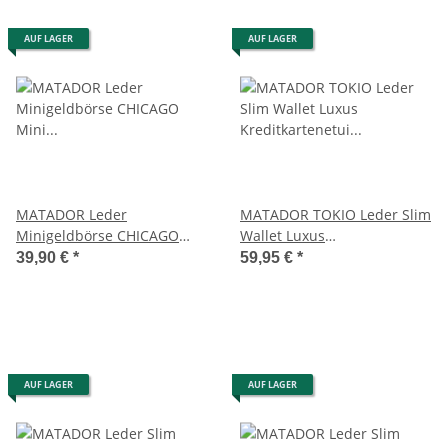
AUF LAGER
AUF LAGER
MATADOR Leder
MATADOR TOKIO Leder Slim
Minigeldbörse CHICAGO
Wallet Luxus
Mini Portemonnaie RFID
Kreditkartenetui Klein RFID
39,90 €
*
59,95 €
*
AUF LAGER
AUF LAGER