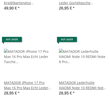
Kreditkartenetui
Leder Gürteltasche
Kreditkartenhülle
Handgefertigt Schwarz
49,90 €
*
26,95 €
*
Kartenetui RFID
AUF LAGER
AUF LAGER
MATADOR iPhone 17 Pro
MATADOR Lederhülle
Max 16 Pro Max Echt Leder
XIAOMI Note 10 REDMI Note
Tasche Schwarz
8 Pro Schwarz
28,95 €
*
26,95 €
*