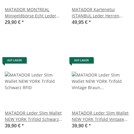
MATADOR MONTREAL
MATADOR Kartenetui
Minigeldbörse Echt Leder
ISTANBUL Leder Herren
Kreditkartenetui RFID
Kreditkartenetui RFID
29,90 €
*
49,95 €
*
AUF LAGER
AUF LAGER
MATADOR Leder Slim Wallet
MATADOR Leder Slim Wallet
NEW YORK Trifold Schwarz
NEW YORK Trifold Vintage
RFID
Braun RFID
39,90 €
*
39,90 €
*