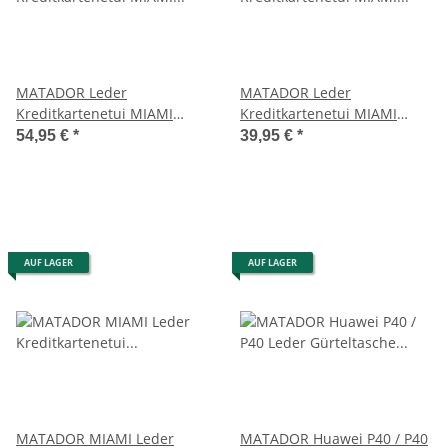
MATADOR Leder
MATADOR Leder
Kreditkartenetui MIAMI
Kreditkartenetui MIAMI
Kreditkartenhülle mit XL
Kreditkartenhülle ohne
54,95 €
*
39,95 €
*
Münzfach RFID
Münzfach RFID
AUF LAGER
AUF LAGER
MATADOR MIAMI Leder
MATADOR Huawei P40 / P40