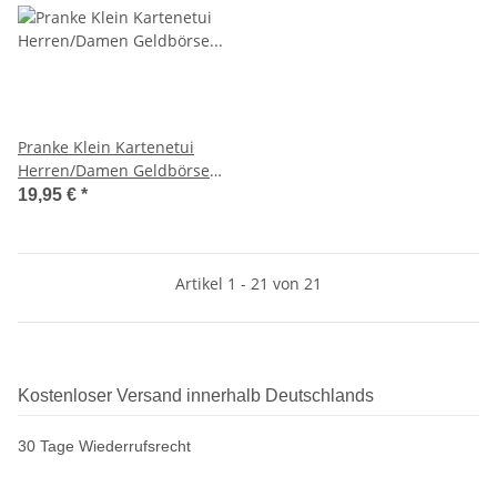
Pranke Klein Kartenetui
Herren/Damen Geldbörse
Portemonnaie aus Weichem
19,95 €
*
Rinds Leder Portmonee
Geldtasche Mini format
ohne Kleingeldfach
Artikel 1 - 21 von 21
Kostenloser Versand innerhalb Deutschlands
30 Tage Wiederrufsrecht