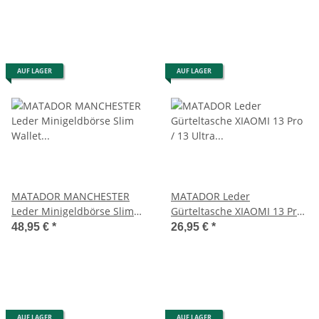
AUF LAGER
AUF LAGER
MATADOR MANCHESTER
MATADOR Leder
Leder Minigeldbörse Slim
Gürteltasche XIAOMI 13 Pro
Wallet Trifold RFID
/ 13 Ultra Slim Schwarz
48,95 €
*
26,95 €
*
AUF LAGER
AUF LAGER