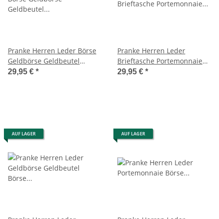
Pranke Herren Leder Börse
Pranke Herren Leder
Geldbörse Geldbeutel
Brieftasche Portemonnaie
Brieftasche Portemonnaie
Geldbörse Geldbeutel Börse
29,95 €
*
29,95 €
*
Braun
Braun
AUF LAGER
AUF LAGER