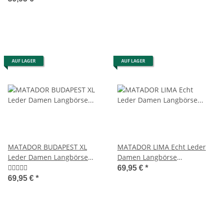
AUF LAGER
AUF LAGER
MATADOR BUDAPEST XL
MATADOR LIMA Echt Leder
Leder Damen Langbörse
Damen Langbörse
Geldbörse 5 Farben
Geldbörse Leder RFID
69,95 €
*
69,95 €
*