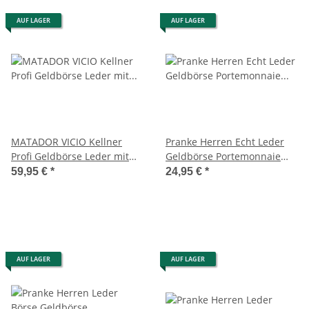
AUF LAGER
AUF LAGER
MATADOR VICIO Kellner
Pranke Herren Echt Leder
Profi Geldbörse Leder mit
Geldbörse Portemonnaie
Kette Kellnerbörse
Geldbeutel Brieftasche
59,95 €
*
24,95 €
*
Braun
AUF LAGER
AUF LAGER