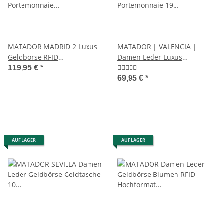
MATADOR MADRID 2 Luxus
MATADOR | VALENCIA |
Geldbörse RFID
Damen Leder Luxus
Portemonnaie Damen
Portemonnaie 19 Farben
119,95 €
*
Herren
69,95 €
*
AUF LAGER
AUF LAGER