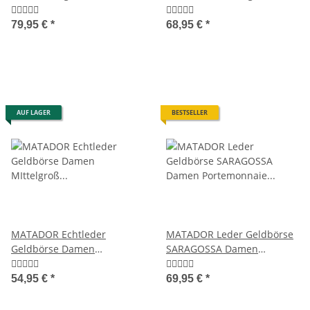
Geldbörse RFID TüV 7
Luxus Geldbörse RFID
Farben
79,95 €
*
68,95 €
*
AUF LAGER
BESTSELLER
MATADOR Echtleder
MATADOR Leder Geldbörse
Geldbörse Damen
SARAGOSSA Damen
MIttelgroß XXL RFID TüV
Portemonnaie RFID
54,95 €
*
69,95 €
*