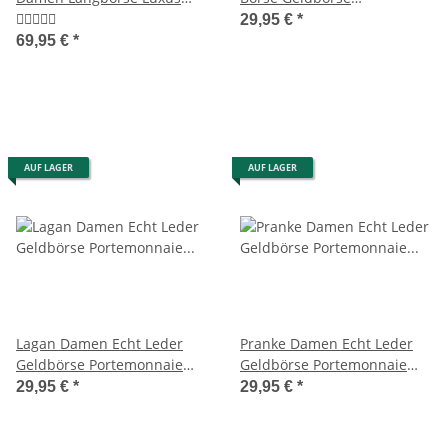
Geldbörse RFID
Portemonnaie Geldbeutel
29,95 €
*
Brieftasche Braun
69,95 €
*
AUF LAGER
AUF LAGER
Lagan Damen Echt Leder
Pranke Damen Echt Leder
Geldbörse Portemonnaie
Geldbörse Portemonnaie
Geldbeutel Brieftasche
Geldbeutel Brieftasche
29,95 €
*
29,95 €
*
Braun
Braun