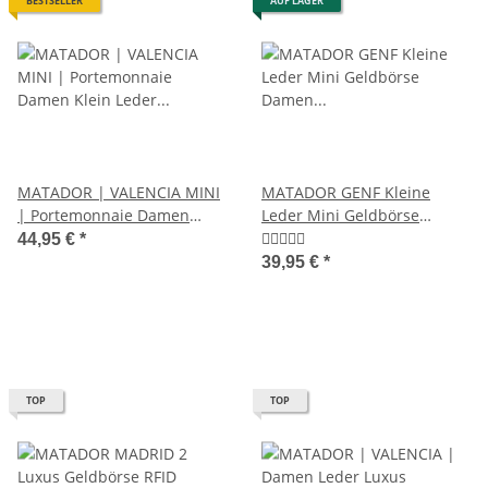
BESTSELLER
AUF LAGER
MATADOR | VALENCIA MINI
MATADOR GENF Kleine
| Portemonnaie Damen
Leder Mini Geldbörse
Klein Leder RFID
Damen Herren TüV RFID
44,95 €
*
39,95 €
*
TOP
TOP