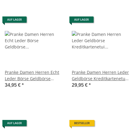
AUF LAGER
AUF LAGER
Pranke Damen Herren Echt
Pranke Damen Herren Leder
Leder Börse Geldbörse
Geldbörse Kreditkartenetui
Portemonnaie Geldbeutel
Karten-Visitenkarten-Etui
34,95 €
*
29,95 €
*
Braun
AUF LAGER
BESTSELLER