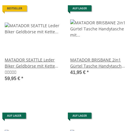
BESTSELLER
AUF LAGER
MATADOR SEATTLE Leder
MATADOR BRISBANE 2in1
Biker Geldbörse mit Kette
Gürtel Tasche Handytasche
Bikerbörse RFID
mit Geldbörse 6.9 Zoll
41,95 €
*
Schwarz
59,95 €
*
AUF LAGER
AUF LAGER