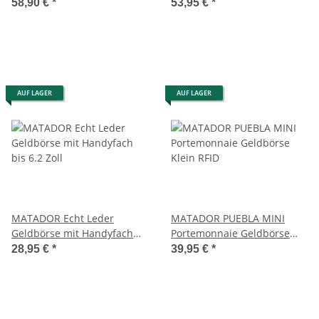
58,90 €
*
53,95 €
*
AUF LAGER
AUF LAGER
MATADOR Echt Leder
MATADOR PUEBLA MINI
Geldbörse mit Handyfach
Portemonnaie Geldbörse
bis 6.2 Zoll
Klein RFID
28,95 €
*
39,95 €
*