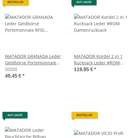
BESTSELLER
AUF LAGER
MATADOR GRANADA Leder
MATADOR Kordel 2 in 1
Geldbörse Portemonnaie
Rucksack Leder #ROM
RFID TüV
Damenrucksack
119,95 €
*
49,45 €
*
AUF LAGER
BESTSELLER