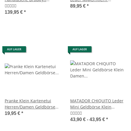
Schultertasche
Damenrucksack Rolltop
89,95 €
*
Henkeltasche Braun
139,95 €
*
AUF LAGER
AUF LAGER
Pranke Klein Kartenetui
MATADOR CHIQUITO Leder
Herren/Damen Geldbörse
Mini Geldbörse Klein
Portemonnaie aus Weichem
Damen Herren RFID
19,95 €
*
Rinds Leder Portmonee
43,90 € -
43,95 €
*
Geldtasche Mini format