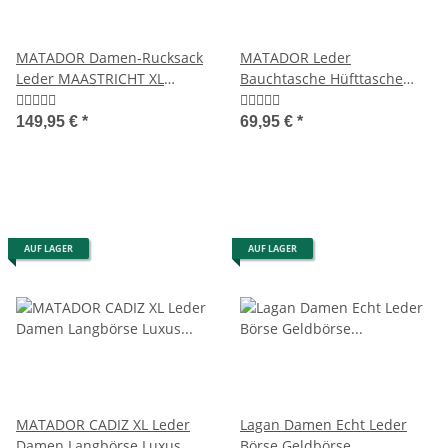
MATADOR Damen-Rucksack
MATADOR Leder
Leder MAASTRICHT XL
Bauchtasche Hüfttasche
Tagesrucksack
Damen Herren Gürteltasche
Braun
149,95 €
*
69,95 €
*
AUF LAGER
AUF LAGER
MATADOR CADIZ XL Leder
Lagan Damen Echt Leder
Damen Langbörse Luxus
Börse Geldbörse