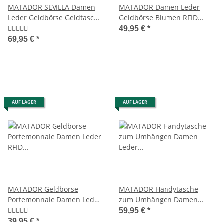
MATADOR SEVILLA Damen
MATADOR Damen Leder
Leder Geldbörse Geldtasche
Geldbörse Blumen RFID
10 Farben
Hochformat Braun
49,95 €
*
69,95 €
*
AUF LAGER
AUF LAGER
MATADOR Geldbörse
MATADOR Handytasche
Portemonnaie Damen Leder
zum Umhängen Damen
RFID Hochformat Blumen
Leder Handtasche Schwarz
59,95 €
*
39,95 €
*