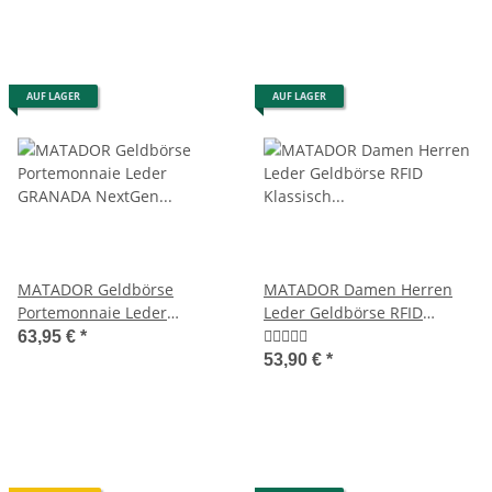
ohne Kleingeldfach
AUF LAGER
AUF LAGER
MATADOR Geldbörse
MATADOR Damen Herren
Portemonnaie Leder
Leder Geldbörse RFID
GRANADA NextGen RFID TüV
Klassisch Retro
63,95 €
*
53,90 €
*