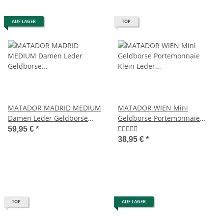
AUF LAGER
TOP
MATADOR MADRID MEDIUM
MATADOR WIEN Mini
Damen Leder Geldbörse
Geldbörse Portemonnaie
Langbörse
Klein Leder RFID TüV
59,95 €
*
38,95 €
*
TOP
AUF LAGER