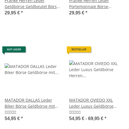
Pranke Herren Leder
Pranke Herren Leder
Geldbörse Geldbeutel Börse
Portemonnaie Börse
Brieftasche Portemonnaie
Geldbörse Geldbeutel
29,95 €
*
29,95 €
*
Braun
Brieftasche Braun
AUF LAGER
BESTSELLER
MATADOR DALLAS Leder
MATADOR OVIEDO XXL
Biker Börse Geldbörse mit
Leder Luxus Geldbörse
Kette RFID Quer
Herren TüV RFID
54,95 €
*
54,95 € -
69,95 €
*