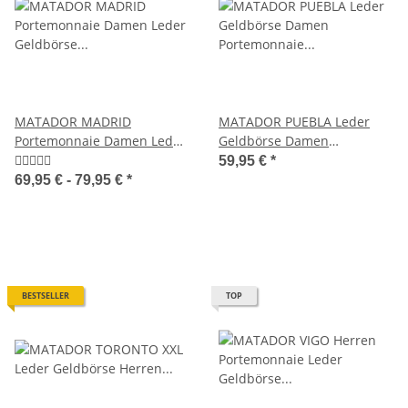
MATADOR MADRID
MATADOR PUEBLA Leder
Portemonnaie Damen Leder
Geldbörse Damen
Geldbörse TüV RFID
Portemonnaie Handyfach 6
59,95 €
*
Farben
69,95 € -
79,95 €
*
BESTSELLER
TOP