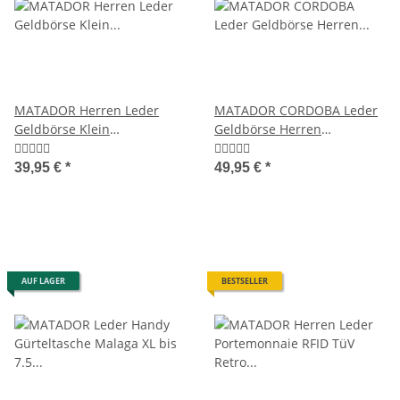
MATADOR Herren Leder
MATADOR CORDOBA Leder
Geldbörse Klein
Geldbörse Herren
Ledergeldbörse Brieftasche
Herrenbörse RFID TüV
RFID
39,95 €
*
49,95 €
*
AUF LAGER
BESTSELLER