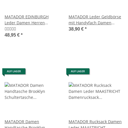
MATADOR EDINBURGH
MATADOR Leder Geldbörse
Leder Damen Herren
mit Handyfach Damen
Geldbörse Portemonnaie
Portemonnaie Braun
38,90 €
*
48,95 €
*
AUF LAGER
AUF LAGER
MATADOR Damen
MATADOR Rucksack Damen
Handtasche Brooklyn
Leder MAASTRICHT