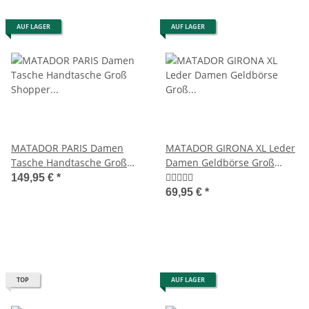
AUF LAGER
AUF LAGER
MATADOR PARIS Damen
MATADOR GIRONA XL Leder
Tasche Handtasche Groß
Damen Geldbörse Groß
Shopper Leder Retro
Langbörse Geldbeutel TüV
149,95 €
*
RFID
69,95 €
*
TOP
AUF LAGER