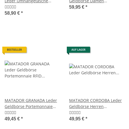
Leder Umhängetasche
Geldbörse Damen
Damen Herren
Portemonnaie Handyfach 6
59,95 €
*
Farben
58,90 €
*
BESTSELLER
AUF LAGER
MATADOR GRANADA Leder
MATADOR CORDOBA Leder
Geldbörse Portemonnaie
Geldbörse Herren
RFID TüV
Herrenbörse RFID TüV
49,45 €
*
49,95 €
*