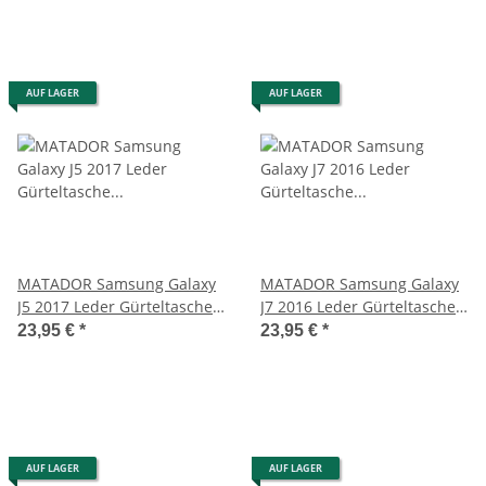
AUF LAGER
AUF LAGER
MATADOR Samsung Galaxy
MATADOR Samsung Galaxy
J5 2017 Leder Gürteltasche
J7 2016 Leder Gürteltasche
Antik Braun
Clip Antik Braun
23,95 €
*
23,95 €
*
AUF LAGER
AUF LAGER