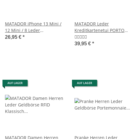
MATADOR iPhone 13 Mini /
MATADOR Leder
12 Mini / 8 Leder
Kreditkartenetui PORTO
Gürteltasche Antik Braun
Kreditkartenhülle RFID A7
26,95 €
*
39,95 €
*
AUF LAGER
AUF LAGER
MATADOR Damen Herren
Pranke Herren Leder