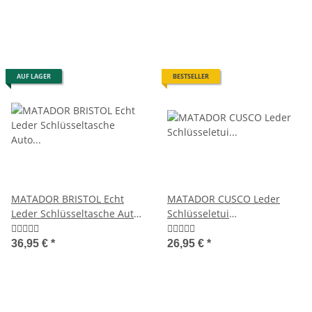
AUF LAGER
BESTSELLER
MATADOR BRISTOL Echt
MATADOR CUSCO Leder
Leder Schlüsseltasche Auto
Schlüsseletui
Motorrad RFID
Schlüsseltasche 2
Schlüsselringe
36,95 €
*
26,95 €
*