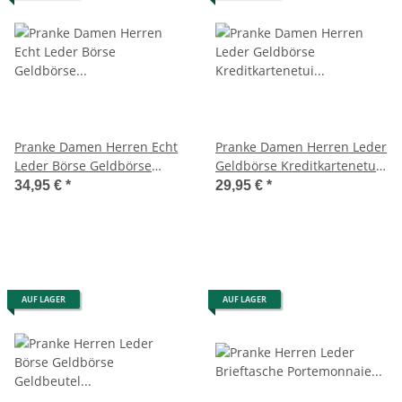
Pranke Damen Herren Echt
Pranke Damen Herren Leder
Leder Börse Geldbörse
Geldbörse Kreditkartenetui
Portemonnaie Geldbeutel
Karten-Visitenkarten-Etui
34,95 €
*
29,95 €
*
Braun
AUF LAGER
AUF LAGER