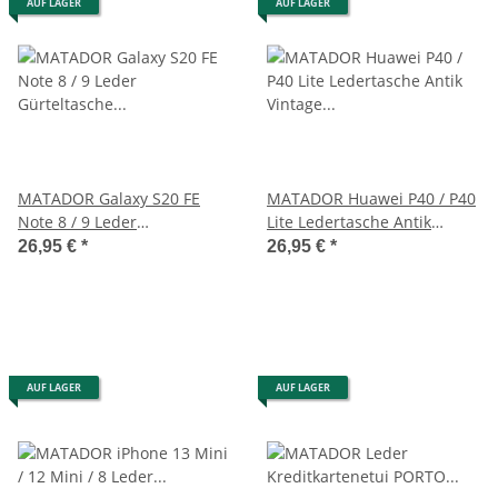
AUF LAGER
AUF LAGER
MATADOR Galaxy S20 FE
MATADOR Huawei P40 / P40
Note 8 / 9 Leder
Lite Ledertasche Antik
Gürteltasche Antik Schwarz
Vintage Braun
26,95 €
*
26,95 €
*
AUF LAGER
AUF LAGER