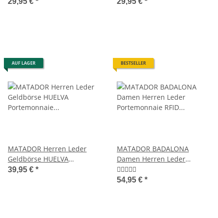
Brieftasche Portemonnaie
Geldbörse Geldbeutel
29,95 €
*
29,95 €
*
Braun
Brieftasche Braun
AUF LAGER
BESTSELLER
MATADOR Herren Leder
MATADOR BADALONA
Geldbörse HUELVA
Damen Herren Leder
Portemonnaie RFID Braun
Portemonnaie RFID TüV
39,95 €
*
54,95 €
*