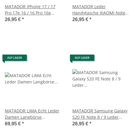
MATADOR iPhone 17 / 17
MATADOR Leder
Pro 17e 16 / 16 Pro 16e
Handytasche XIAOMI Note
Leder-Tasche Braun
10 REDMI Note 8 Pro
26,95 €
*
26,95 €
*
Schwarz
AUF LAGER
AUF LAGER
MATADOR LIMA Echt Leder
MATADOR Samsung Galaxy
Damen Langbörse
S20 FE Note 8 / 9 Leder
Geldbörse Leder RFID
Handytasche Braun
69,95 €
*
26,95 €
*