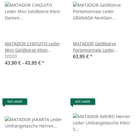
MATADOR CHIQUITO Leder
MATADOR Geldbörse
Mini Geldbörse Klein
Portemonnaie Leder
Damen Herren RFID
GRANADA NextGen RFID TüV
63,95 €
*
43,90 € -
43,95 €
*
AUF LAGER
AUF LAGER