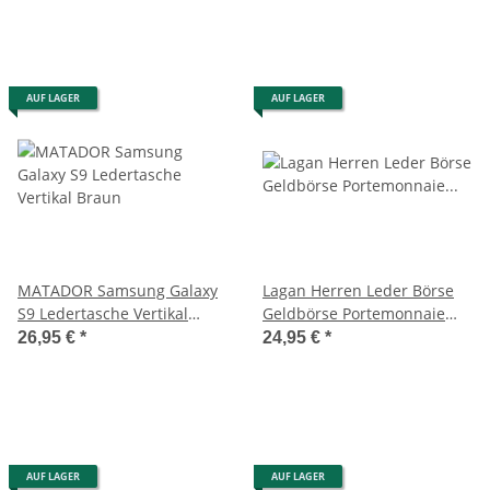
AUF LAGER
AUF LAGER
MATADOR Samsung Galaxy
Lagan Herren Leder Börse
S9 Ledertasche Vertikal
Geldbörse Portemonnaie
Braun
Geldbeutel Brieftasche
26,95 €
*
24,95 €
*
Braun
AUF LAGER
AUF LAGER