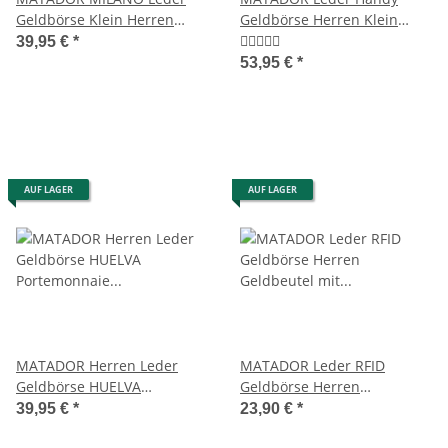
Geldbörse Klein Herren
Geldbörse Herren Klein
Ledergeldbörse RFID
AirTag RFID
39,95 €
*
53,95 €
*
AUF LAGER
AUF LAGER
MATADOR Herren Leder
MATADOR Leder RFID
Geldbörse HUELVA
Geldbörse Herren
Portemonnaie RFID Schwarz
Geldbeutel mit
39,95 €
*
23,90 €
*
Geldklammer Braun