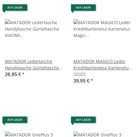
AUF LAGER
AUF LAGER
MATADOR Ledertasche
MATADOR MAGICO Leder
Handytasche Gürteltasche
Kreditkartenetui Kartenetui
XIAOMI 13 Antik Braun
Magic Wallet RFID
26,95 €
*
39,95 €
*
AUF LAGER
AUF LAGER