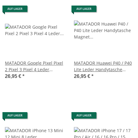
AUF LAGER
AUF LAGER
MATADOR Google Pixel Pixel
MATADOR Huawei P40 / P40
2 Pixel 3 Pixel 4 Leder
Lite Leder Handytasche
Vertikaltasche Braun
Magnet Clip Braun
26,95 €
*
26,95 €
*
AUF LAGER
AUF LAGER