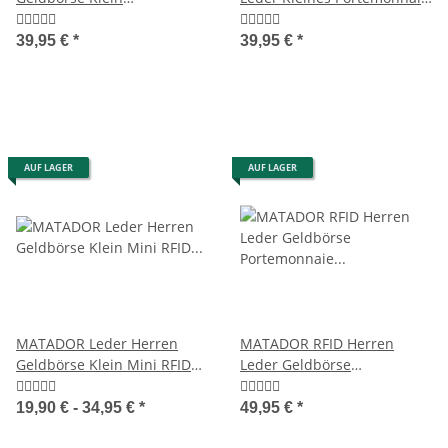
Ledergeldbörse Brieftasche
Klein RFID Retro
RFID
39,95 €
*
39,95 €
*
AUF LAGER
AUF LAGER
MATADOR Leder Herren
MATADOR RFID Herren
Geldbörse Klein Mini RFID
Leder Geldbörse
TüV Handgemacht
Portemonnaie Geldbeutel
Braun
19,90 € -
34,95 €
*
49,95 €
*