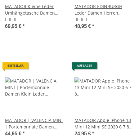
MATADOR Kleine Leder
MATADOR EDINBURGH
Umhängetasche Damen
Leder Damen Herren
Herren Retro Klassisch
Geldbörse Portemonnaie
69,95 €
*
48,95 €
*
BESTSELLER
AUF LAGER
MATADOR | VALENCIA MINI
MATADOR Apple iPhone 13
| Portemonnaie Damen
Mini 12 Mini SE 2020 6 7 8
Klein Leder RFID
Ledertasche Braun
44,95 €
*
24,95 €
*