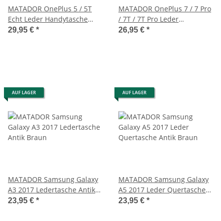
MATADOR OnePlus 5 / 5T
MATADOR OnePlus 7 / 7 Pro
Echt Leder Handytasche
/ 7T / 7T Pro Leder
Antik Braun
Gürteltasche Antik Braun
29,95 €
*
26,95 €
*
AUF LAGER
AUF LAGER
MATADOR Samsung Galaxy
MATADOR Samsung Galaxy
A3 2017 Ledertasche Antik
A5 2017 Leder Quertasche
Braun
Antik Braun
23,95 €
*
23,95 €
*