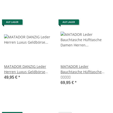
AUF LAGER
AUF LAGER
MATADOR DANZIG Leder
MATADOR Leder
Herren Luxus Geldbörse
Bauchtasche Hüfttasche
Brieftasche RFID TüV
Damen Herren Gürteltasche
49,95 €
*
Braun
69,95 €
*