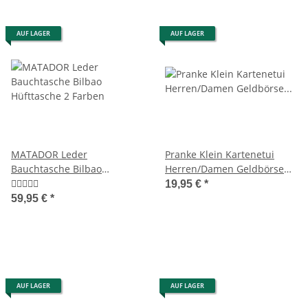
AUF LAGER
AUF LAGER
MATADOR Leder
Pranke Klein Kartenetui
Bauchtasche Bilbao
Herren/Damen Geldbörse
Hüfttasche 2 Farben
Portemonnaie aus Weichem
19,95 €
*
Rinds Leder Portmonee
59,95 €
*
Geldtasche Mini format
ohne Kleingeldfach
AUF LAGER
AUF LAGER