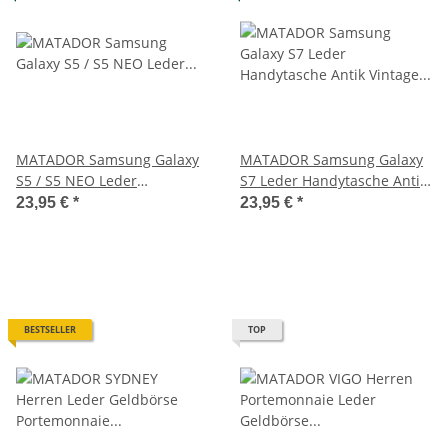
MATADOR Samsung Galaxy
MATADOR Samsung Galaxy
S5 / S5 NEO Leder
S7 Leder Handytasche Antik
Gürteltasche Antik Braun
Vintage Braun
23,95 €
*
23,95 €
*
BESTSELLER
TOP