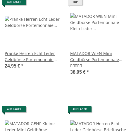
AUF LAGER
TOP
Pranke Herren Echt Leder
MATADOR WIEN Mini
Geldbörse Portemonnaie
Geldbörse Portemonnaie
Geldbeutel Brieftasche
Klein Leder RFID TüV
24,95 €
*
Braun
38,95 €
*
AUF LAGER
AUF LAGER