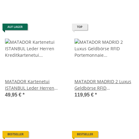
AUF LAGER
TOP
MATADOR Kartenetui
MATADOR MADRID 2 Luxus
ISTANBUL Leder Herren
Geldbörse RFID
Kreditkartenetui RFID
Portemonnaie Damen
49,95 €
*
119,95 €
*
Herren
BESTSELLER
BESTSELLER