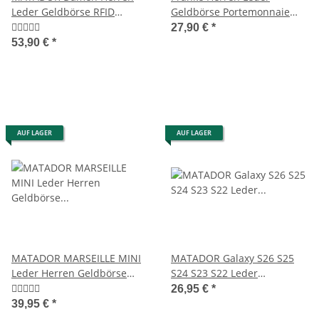
Leder Geldbörse RFID
Geldbörse Portemonnaie
Klassisch Retro
Brieftasche Antik Braun
27,90 €
*
53,90 €
*
AUF LAGER
AUF LAGER
MATADOR MARSEILLE MINI
MATADOR Galaxy S26 S25
Leder Herren Geldbörse
S24 S23 S22 Leder
Börse Klein RFID
Gürteltasche Antik Braun
26,95 €
*
39,95 €
*