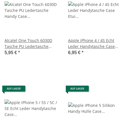
Alcatel One Touch 6030D
Apple iPhone 4 / 4S Echt
Tasche PU Ledertasche
Leder Handytasche Case
Handy Case Schwarz
Etui Hülle Pink
5,95 €
*
6,95 €
*
AUF LAGER
AUF LAGER