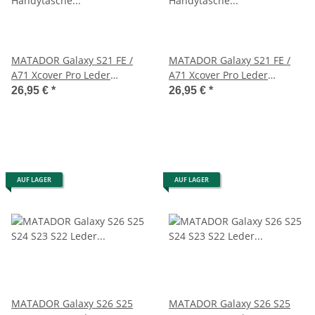
MATADOR Galaxy S21 FE /
MATADOR Galaxy S21 FE /
A71 Xcover Pro Leder
A71 Xcover Pro Leder
Handytasche Braun
Handytasche Schwarz
26,95 €
*
26,95 €
*
AUF LAGER
AUF LAGER
MATADOR Galaxy S26 S25
MATADOR Galaxy S26 S25