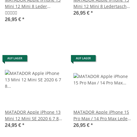
Mini 12 Mini 8 Leder
Mini 12 Mini 8 Ledertasche
Quertasche Braun
Hell-Braun
26,95 €
*
26,95 €
*
AUF LAGER
AUF LAGER
MATADOR Apple iPhone 13
MATADOR Apple iPhone 15
Mini 12 Mini SE 2020 6 7 8
Pro Max / 14 Pro Max Leder-
Ledertasche Braun
Hülle-Etui Braun
24,95 €
*
26,95 €
*