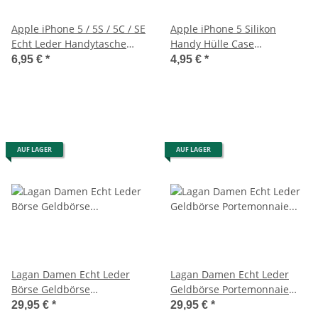
Apple iPhone 5 / 5S / 5C / SE
Apple iPhone 5 Silikon
Echt Leder Handytasche
Handy Hülle Case
Case Etui Rot
Schutzhülle Silicon Schwarz
6,95 €
*
4,95 €
*
AUF LAGER
AUF LAGER
Lagan Damen Echt Leder
Lagan Damen Echt Leder
Börse Geldbörse
Geldbörse Portemonnaie
Portemonnaie Geldbeutel
Geldbeutel Brieftasche
29,95 €
*
29,95 €
*