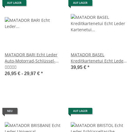
AUF LAGER
AUF LAGER
MATADOR BARI Echt Leder
MATADOR BASEL
Auto-Motorrad-Schlüssel-
Kreditkartenetui Echt Leder
Tasche-Etui
Kartenetui Münzfach RFID
39,95 €
*
26,95 € -
29,97 €
*
NEU
AUF LAGER