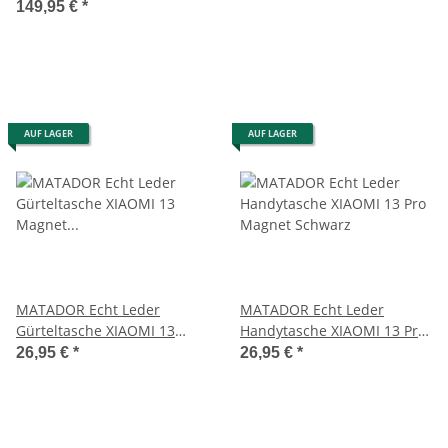
149,95 €
*
AUF LAGER
AUF LAGER
MATADOR Echt Leder
MATADOR Echt Leder
Gürteltasche XIAOMI 13
Handytasche XIAOMI 13 Pro
Magnet Hell-Braun
Magnet Schwarz
26,95 €
*
26,95 €
*