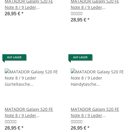
MATADOR Galaxy S20 FE
MATADOR Galaxy S20 FE
Note 8 / 9 Leder
Note 8 / 9 Leder
Gürteltasche Antik Schwarz
Gürteltasche Quertasche
26,95 €
*
Braun
28,95 €
*
AUF LAGER
AUF LAGER
MATADOR Galaxy S20 FE
MATADOR Galaxy S20 FE
Note 8 / 9 Leder
Note 8 / 9 Leder
Gürteltasche Vertikal Braun
Handytasche Vertikal
Schwarz
26,95 €
*
26,95 €
*