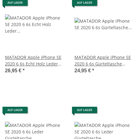
AUF LAGER
AUF LAGER
MATADOR Apple iPhone SE
MATADOR Apple iPhone SE
2020 6 6s Echt Holz Leder
2020 6 6s Gürteltasche
Handytasche Vertikal
Vertikal Schwarz
26,95 €
*
24,95 €
*
AUF LAGER
AUF LAGER