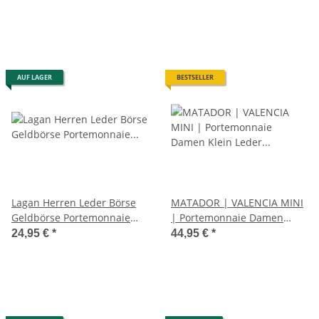
Brieftasche Braun
Braun
AUF LAGER
BESTSELLER
Lagan Herren Leder Börse
MATADOR | VALENCIA MINI
Geldbörse Portemonnaie
| Portemonnaie Damen
Geldbeutel Brieftasche
Klein Leder RFID
24,95 €
*
44,95 €
*
Braun