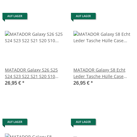
AUF LAGER
AUF LAGER
MATADOR Galaxy S26 S25
MATADOR Galaxy S8 Echt
S24 S23 S22 S21 S20 S10
Leder Tasche Hülle Case
Ledertasche Braun
Magnet Schlaufe
26,95 €
*
26,95 €
*
AUF LAGER
AUF LAGER