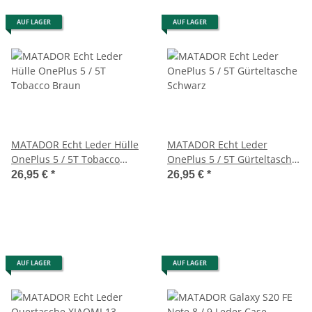
AUF LAGER
AUF LAGER
MATADOR Echt Leder Hülle
MATADOR Echt Leder
OnePlus 5 / 5T Tobacco
OnePlus 5 / 5T Gürteltasche
Braun
Schwarz
26,95 €
*
26,95 €
*
AUF LAGER
AUF LAGER