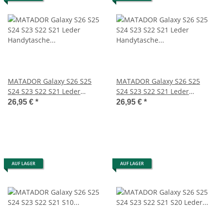
MATADOR Galaxy S26 S25
MATADOR Galaxy S26 S25
S24 S23 S22 S21 Leder
S24 S23 S22 S21 Leder
Handytasche Braun
Handytasche Schwarz
26,95 €
*
26,95 €
*
AUF LAGER
AUF LAGER