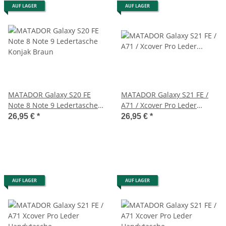
AUF LAGER
AUF LAGER
MATADOR Galaxy S20 FE
MATADOR Galaxy S21 FE /
Note 8 Note 9 Ledertasche
A71 / Xcover Pro Leder
Konjak Braun
Gürteltasche Schwarz
26,95 €
*
26,95 €
*
AUF LAGER
AUF LAGER