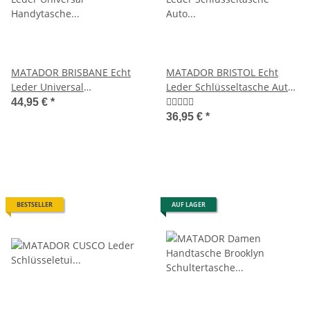
MATADOR BRISBANE Echt
MATADOR BRISTOL Echt
Leder Universal
Leder Schlüsseltasche Auto
Handytasche Vertikal 6.9
Motorrad RFID
44,95 €
*
Zoll
36,95 €
*
BESTSELLER
AUF LAGER