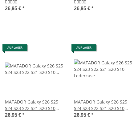
Tasche Schwarz
Ledertasche Braun
26,95 €
*
26,95 €
*
AUF LAGER
AUF LAGER
MATADOR Galaxy S26 S25
MATADOR Galaxy S26 S25
S24 S23 S22 S21 S20 S10
S24 S23 S22 S21 S20 S10
Leder-Hülle Braun
Ledercase Braun
26,95 €
*
26,95 €
*