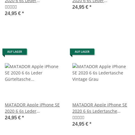
2020 6 6s Leder
2020 6 6s Leder
Gürteltasche Quer Braun
Gürteltasche Vertikal Braun
24,95 €
*
24,95 €
*
AUF LAGER
AUF LAGER
MATADOR Apple iPhone SE
MATADOR Apple iPhone SE
2020 6 6s Leder
2020 6 6s Ledertasche
Gürteltasche Vertikal
Vintage Grau
24,95 €
*
Schwarz
24,95 €
*