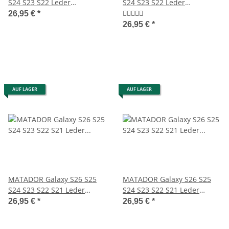
S24 S23 S22 Leder
S24 S23 S22 Leder
Gürteltasche Antik Braun
Gürteltasche Schwarz
26,95 €
*
26,95 €
*
AUF LAGER
AUF LAGER
MATADOR Galaxy S26 S25
MATADOR Galaxy S26 S25
S24 S23 S22 S21 Leder
S24 S23 S22 S21 Leder
Gürteltasche Braun
Gürteltasche Clip Schwarz
26,95 €
*
26,95 €
*