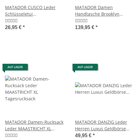
MATADOR CUSCO Leder
MATADOR Damen
Schlüsseletui
Handtasche Brooklyn
Schlüsseltasche 2
Schultertasche
Schlüsselringe
Henkeltasche Braun
26,95 €
*
139,95 €
*
AUF LAGER
AUF LAGER
MATADOR Damen-Rucksack
MATADOR DANZIG Leder
Leder MAASTRICHT XL
Herren Luxus Geldbörse
Tagesrucksack
Brieftasche RFID TüV
49,95 €
*