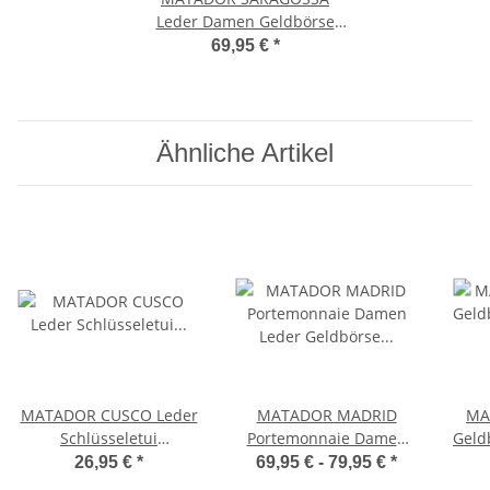
Leder Damen Geldbörse
Blumen RFID Braun
69,95 €
*
Ähnliche Artikel
MATADOR CUSCO Leder
MATADOR MADRID
MA
Schlüsseletui
Portemonnaie Damen
Geld
Schlüsseltasche 2
Leder Geldbörse TüV
Kl
26,95 €
*
69,95 € -
79,95 €
*
Schlüsselringe
RFID