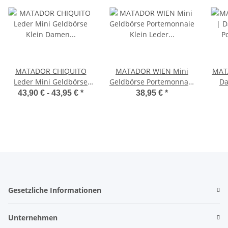
MATADOR CHIQUITO
MATADOR WIEN Mini
MAT
Leder Mini Geldbörse
Geldbörse Portemonnaie
Da
Klein Damen Herren
Klein Leder RFID TüV
Port
43,90 € -
43,95 €
*
38,95 €
*
RFID
Gesetzliche Informationen
Unternehmen