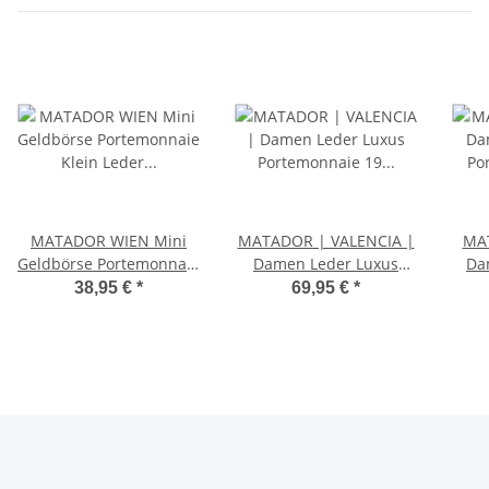
MATADOR WIEN Mini
MATADOR | VALENCIA |
MA
Geldbörse Portemonnaie
Damen Leder Luxus
Da
Klein Leder RFID TüV
Portemonnaie 19 Farben
Por
38,95 €
*
69,95 €
*