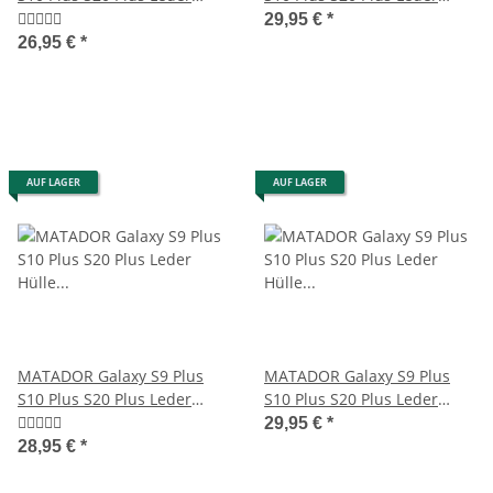
Gürteltasche Schwarz
Handytasche Braun
29,95 €
*
26,95 €
*
AUF LAGER
AUF LAGER
MATADOR Galaxy S9 Plus
MATADOR Galaxy S9 Plus
S10 Plus S20 Plus Leder
S10 Plus S20 Plus Leder
Hülle Case Quer Braun
Hülle Case Schwarz
29,95 €
*
28,95 €
*