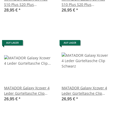
S10 Plus S20 Plus
S10 Plus S20 Plus
Ledertasche Quer Braun
Ledertasche Schwarz
28,95 €
*
26,95 €
*
AUF LAGER
AUF LAGER
MATADOR Galaxy Xcover 4
MATADOR Galaxy Xcover 4
Leder Gürteltasche Clip
Leder Gürteltasche Clip
Schlaufe Schwarz
Schwarz
26,95 €
*
26,95 €
*