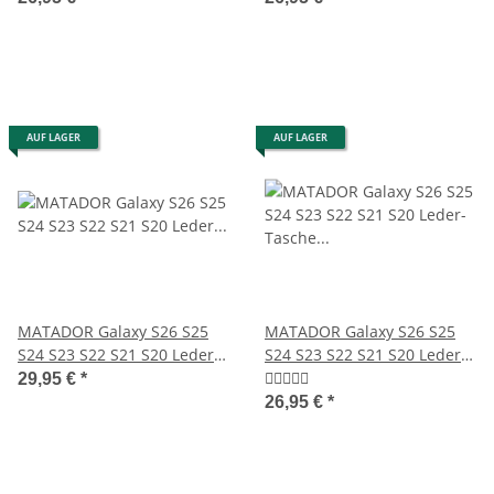
AUF LAGER
AUF LAGER
MATADOR Galaxy S26 S25
MATADOR Galaxy S26 S25
S24 S23 S22 S21 S20 Leder
S24 S23 S22 S21 S20 Leder-
Quertasche Braun
Tasche Schwarz
29,95 €
*
26,95 €
*