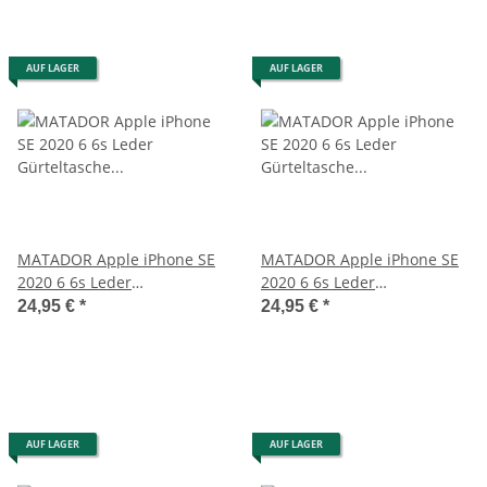
AUF LAGER
AUF LAGER
MATADOR Apple iPhone SE
MATADOR Apple iPhone SE
2020 6 6s Leder
2020 6 6s Leder
Gürteltasche Vertikal Braun
Gürteltasche Vertikal
24,95 €
*
24,95 €
*
Schwarz
AUF LAGER
AUF LAGER