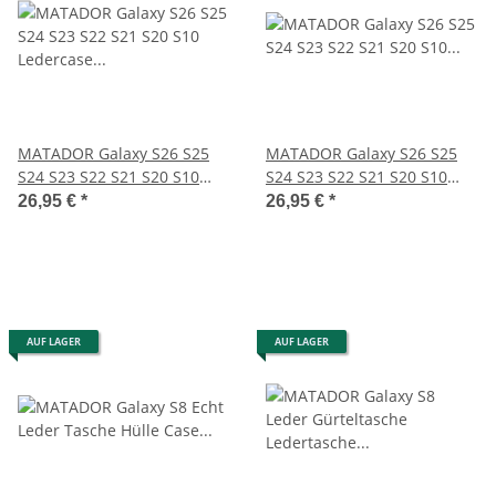
MATADOR Galaxy S26 S25
MATADOR Galaxy S26 S25
S24 S23 S22 S21 S20 S10
S24 S23 S22 S21 S20 S10
Ledercase Braun
Ledertasche Braun
26,95 €
*
26,95 €
*
AUF LAGER
AUF LAGER