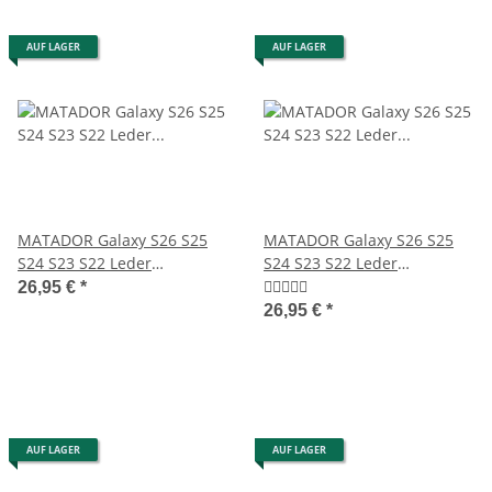
AUF LAGER
AUF LAGER
MATADOR Galaxy S26 S25
MATADOR Galaxy S26 S25
S24 S23 S22 Leder
S24 S23 S22 Leder
Gürteltasche Antik Braun
Gürteltasche Schwarz
26,95 €
*
26,95 €
*
AUF LAGER
AUF LAGER