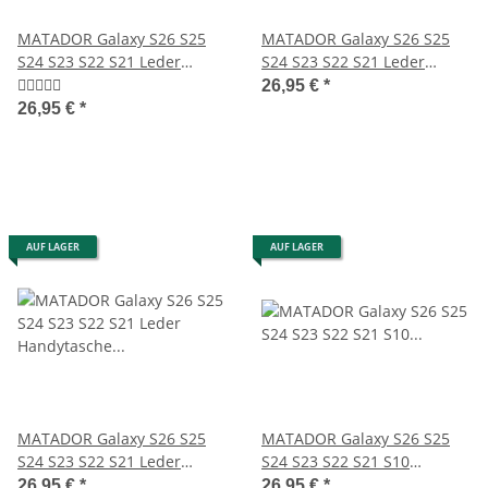
MATADOR Galaxy S26 S25
MATADOR Galaxy S26 S25
S24 S23 S22 S21 Leder
S24 S23 S22 S21 Leder
Gürteltasche Schwarz
Handytasche Braun
26,95 €
*
26,95 €
*
AUF LAGER
AUF LAGER
MATADOR Galaxy S26 S25
MATADOR Galaxy S26 S25
S24 S23 S22 S21 Leder
S24 S23 S22 S21 S10
Handytasche Schwarz
Lederhülle Quer Braun
26,95 €
*
26,95 €
*