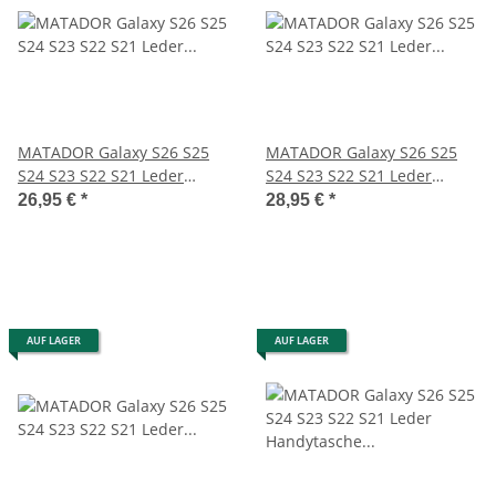
MATADOR Galaxy S26 S25
MATADOR Galaxy S26 S25
S24 S23 S22 S21 Leder
S24 S23 S22 S21 Leder
Gürteltasche Clip Schwarz
Gürteltasche Schwarz
26,95 €
*
28,95 €
*
AUF LAGER
AUF LAGER