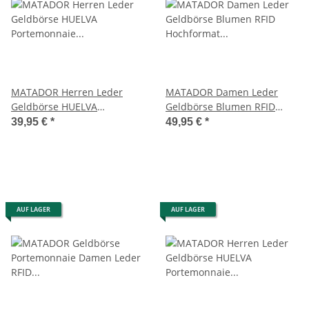
MATADOR Herren Leder
MATADOR Damen Leder
Geldbörse HUELVA
Geldbörse Blumen RFID
Portemonnaie RFID Schwarz
Hochformat Braun
39,95 €
*
49,95 €
*
AUF LAGER
AUF LAGER