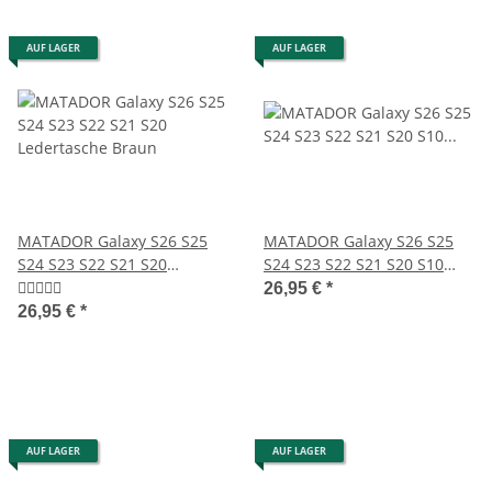
AUF LAGER
AUF LAGER
MATADOR Galaxy S26 S25
MATADOR Galaxy S26 S25
S24 S23 S22 S21 S20
S24 S23 S22 S21 S20 S10
Ledertasche Braun
Leder-Hülle Braun
26,95 €
*
26,95 €
*
AUF LAGER
AUF LAGER