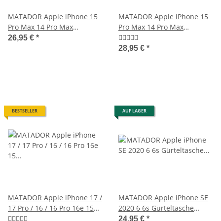
MATADOR Apple iPhone 15
MATADOR Apple iPhone 15
Pro Max 14 Pro Max
Pro Max 14 Pro Max
Ledercase Etui Schwarz
Lederschutz Etui Braun
26,95 €
*
28,95 €
*
BESTSELLER
AUF LAGER
MATADOR Apple iPhone 17 /
MATADOR Apple iPhone SE
17 Pro / 16 / 16 Pro 16e 15
2020 6 6s Gürteltasche
Leder Case Braun
Vertikal Schwarz
24,95 €
*