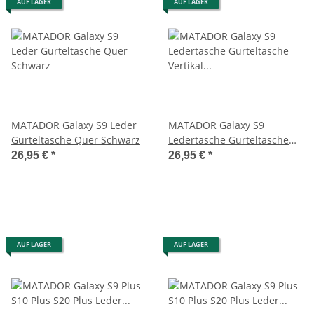
AUF LAGER
AUF LAGER
MATADOR Galaxy S9 Leder
MATADOR Galaxy S9
Gürteltasche Quer Schwarz
Ledertasche Gürteltasche
Vertikal Braun
26,95 €
*
26,95 €
*
AUF LAGER
AUF LAGER