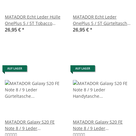
MATADOR Echt Leder Hülle
MATADOR Echt Leder
OnePlus 5 / 5T Tobacco
OnePlus 5 / 5T Gürteltasche
Braun
Schwarz
26,95 €
*
26,95 €
*
AUF LAGER
AUF LAGER
MATADOR Galaxy S20 FE
MATADOR Galaxy S20 FE
Note 8 / 9 Leder
Note 8 / 9 Leder
Gürteltasche Vertikal Braun
Handytasche Vertikal