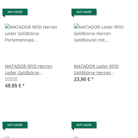
AUF LAGER
AUF LAGER
MATADOR RFID Herren
MATADOR Leder RFID
Leder Geldbörse
Geldbörse Herren
Portemonnaie Geldbeutel
Geldbeutel mit
23,90 €
*
Braun
Geldklammer Braun
49,95 €
*
AUF LAGER
AUF LAGER