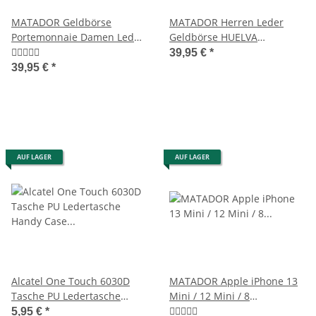
MATADOR Geldbörse
MATADOR Herren Leder
Portemonnaie Damen Leder
Geldbörse HUELVA
RFID Hochformat Blumen
Portemonnaie RFID Braun
39,95 €
*
39,95 €
*
AUF LAGER
AUF LAGER
Alcatel One Touch 6030D
MATADOR Apple iPhone 13
Tasche PU Ledertasche
Mini / 12 Mini / 8
Handy Case Schwarz
Gürteltasche Schwarz
5,95 €
*