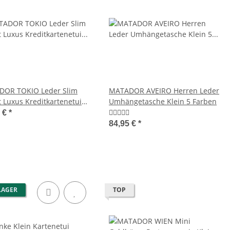
TTLE Leder Biker
MATADOR Leder Umhängetasche
t Kette Bikerbörse
13 Zoll Tablettasche 2 Farben
RFID
9,95 €
*
119,95 €
*
OR TOKIO Leder Slim
MATADOR AVEIRO Herren Leder
t Luxus Kreditkartenetui
Umhängetasche Klein 5 Farben
 RFID
5 €
*
84,95 €
*
LAGER
TOP