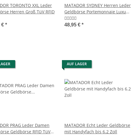
DOR TORONTO XXL Leder
MATADOR SYDNEY Herren Leder
örse Herren Groß TüV RFID
Geldbörse Portemonnaie Luxus
RFID
5 €
*
48,95 €
*
LAGER
AUF LAGER
DOR PRAG Leder Damen
MATADOR Echt Leder Geldbörse
örse Geldbörse RFID TüV 7
mit Handyfach bis 6.2 Zoll