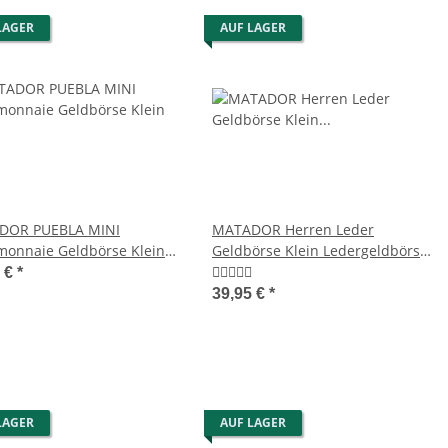
LAGER
AUF LAGER
DOR PUEBLA MINI
MATADOR Herren Leder
monnaie Geldbörse Klein
Geldbörse Klein Ledergeldbörse
Brieftasche RFID
5 €
*
39,95 €
*
LAGER
AUF LAGER