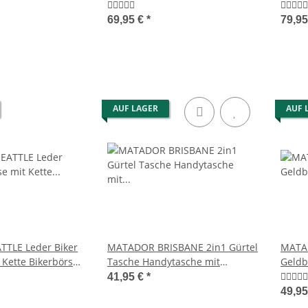
Portemonnaie RFID
Farbe
69,95 €
*
79,9
AUF LAGER
AUF 
TLE Leder Biker
MATADOR BRISBANE 2in1 Gürtel
MATA
 Kette Bikerbörse
Tasche Handytasche mit
Geldb
Geldbörse 6.9 Zoll Schwarz
RFID 
41,95 €
*
49,9