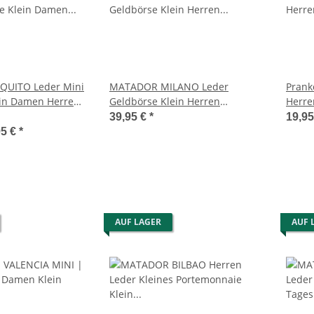
UITO Leder Mini
MATADOR MILANO Leder
Prank
ein Damen Herren
Geldbörse Klein Herren
Herre
Ledergeldbörse RFID
Porte
39,95 €
*
19,9
Rinds
95 €
*
Geldt
Klein
AUF LAGER
AUF 