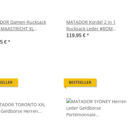
DOR Damen-Rucksack
MATADOR Kordel 2 in 1
 MAASTRICHT XL
Rucksack Leder #ROM
rucksack
Damenrucksack
119,95 €
*
95 €
*
SELLER
BESTSELLER