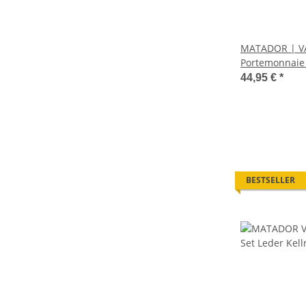
MATADOR | VA
Portemonnaie
Leder RFID
44,95 €
*
BESTSELLER