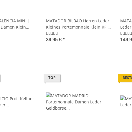
LENCIA MINI |
MATADOR BILBAO Herren Leder
MATA
 Damen Klein
Kleines Portemonnaie Klein RFID
Leder
Retro
Tages
39,95 €
*
149,
TOP
BEST