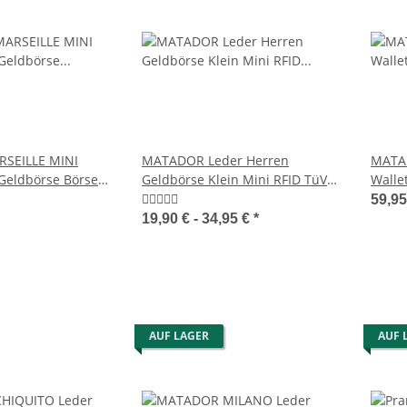
ht Leder
MATADOR Leder RFID
MATADOR SEA
y-Tasche
Kreditkarten-Etui-Hülle
Geldbörse mi
Kartenetui 3 Farben
28,95 €
*
5
SEILLE MINI
MATADOR Leder Herren
MATAD
Geldbörse Börse
Geldbörse Klein Mini RFID TüV
Walle
Handgemacht
Klein
59,9
19,90 € -
34,95 €
*
AUF LAGER
AUF 