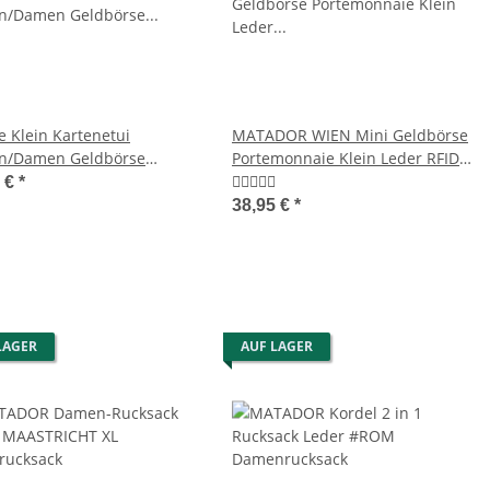
e Klein Kartenetui
MATADOR WIEN Mini Geldbörse
n/Damen Geldbörse
Portemonnaie Klein Leder RFID
monnaie aus Weichem
TüV
5 €
*
 Leder Portmonee
38,95 €
*
asche Mini format ohne
geldfach
LAGER
AUF LAGER