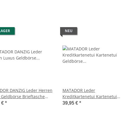
LAGER
NEU
DOR DANZIG Leder Herren
MATADOR Leder
 Geldbörse Brieftasche
Kreditkartenetui Kartenetui
TüV
Geldbörse RFID Vintage
5 €
*
39,95 €
*