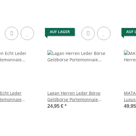
AUF LAGER
AUF 
Echt Leder
Lagan Herren Leder Börse
MATA
rtemonnaie
Geldbörse Portemonnaie
Luxus
ieftasche Braun
Geldbeutel Brieftasche Braun
RFID 
24,95 €
*
49,9