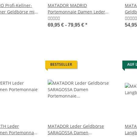
 Profi-Kellner-
MATADOR MADRID
MATA
lner Geldbörse mit
Portemonnaie Damen Leder
Geldb
Geldbörse TüV RFID
69,95 € -
79,95 €
*
54,9
BESTSELLER
AUF 
TH Leder
MATADOR Leder Geldbörse
MATA
men Portemonnaie
SARAGOSSA Damen
Langb