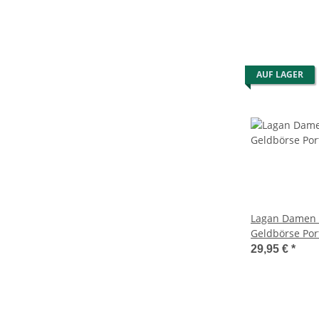
AUF LAGER
Lagan Damen 
Geldbörse Po
Geldbeutel Br
29,95 €
*