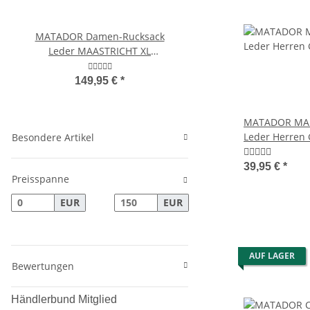
MATADOR Damen-Rucksack
MATADOR BRISBANE Ec
Leder MAASTRICHT XL
Luxus Universal Hand
Tagesrucksack
6.9 Zoll
149,95 €
*
46,95 €
*
MATADOR MAR
Leder Herren 
Besondere Artikel
Klein RFID
39,95 €
*
Preisspanne
EUR
EUR
AUF LAGER
Bewertungen
Händlerbund Mitglied