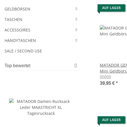
AUF LAGER
GELDBÖRSEN
TASCHEN
ACCESSOIRES
HANDYTASCHEN
SALE / SECOND USE
MATADOR GENF
Top bewertet
Mini Geldbör
TüV RFID
39,95 €
*
AUF LAGER