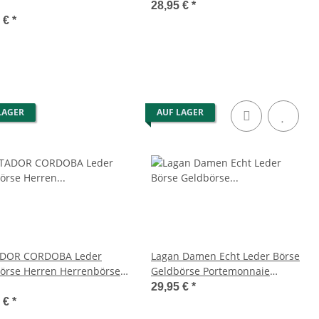
n
28,95 €
*
5 €
*
LAGER
AUF LAGER
DOR CORDOBA Leder
Lagan Damen Echt Leder Börse
örse Herren Herrenbörse
Geldbörse Portemonnaie
TüV
Geldbeutel Brieftasche Braun
29,95 €
*
5 €
*