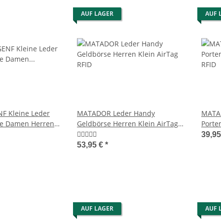
AUF LAGER
AUF 
 Kleine Leder
MATADOR Leder Handy
MATA
se Damen Herren
Geldbörse Herren Klein AirTag
Porte
RFID
RFID
39,9
53,95 €
*
AUF LAGER
AUF 