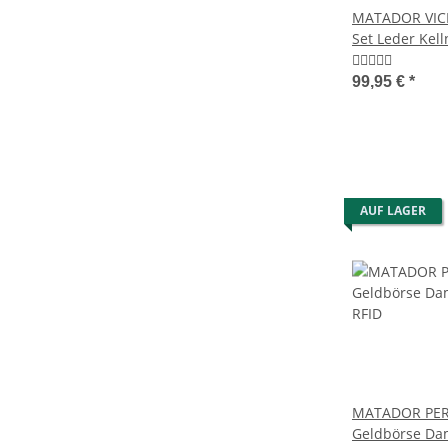
MATADOR VICIO
Set Leder Kel
Kette
99,95 €
*
AUF LAGER
MATADOR PER
Geldbörse Da