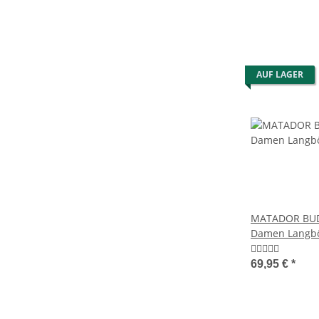
AUF LAGER
MATADOR BUD
Damen Langbö
Farben
69,95 €
*