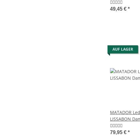
TüV
49,45 €
*
AUF LAGER
MATADOR Lede
LISSABON Da
Portemonnaie
79,95 €
*