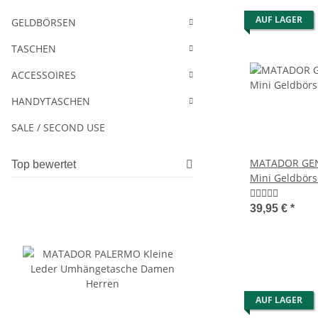
AUF LAGER
GELDBÖRSEN
TASCHEN
ACCESSOIRES
HANDYTASCHEN
SALE / SECOND USE
MATADOR GENF
Top bewertet
Mini Geldbör
TüV RFID
39,95 €
*
AUF LAGER