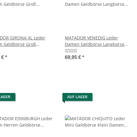
DOR GIRONA XL Leder
MATADOR VENEDIG Leder
 Geldbörse Groß
Damen Geldbörse Langbörse
örse Geldbeutel TüV RFID
RFID 18 Farben
5 €
*
69,95 €
*
LAGER
AUF LAGER