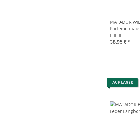
MATADOR WIEN
Portemonnaie 
TüV
38,95 €
*
AUF LAGER