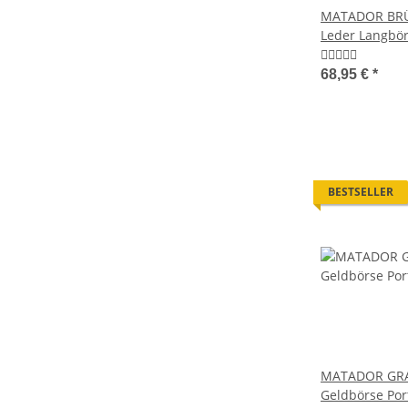
MATADOR BRÜ
Leder Langbör
Geldbörse RFI
68,95 €
*
BESTSELLER
MATADOR GRA
Geldbörse Po