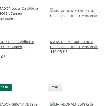
 Profi-Kellner-Set
MATADOR JAKARTA Leder
er Geldbörse mit
Umhängetasche Herren
Kette
Schultertasche
9,95 €
*
78,90 €
*
OR Leder Geldbörse
MATADOR MADRID 2 Luxus
GOSSA Damen
Geldbörse RFID Portemonnaie
monnaie RFID
Damen Herren
119,95 €
*
5 €
*
LAGER
TOP