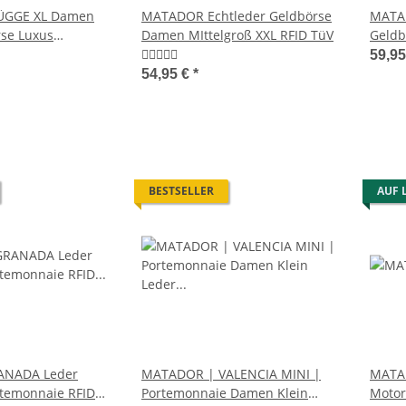
GGE XL Damen
MATADOR Echtleder Geldbörse
MATA
se Luxus
Damen MIttelgroß XXL RFID TüV
Geldb
D
Handy
59,9
54,95 €
*
BESTSELLER
AUF 
NADA Leder
MATADOR | VALENCIA MINI |
MATAD
rtemonnaie RFID
Portemonnaie Damen Klein
Motor