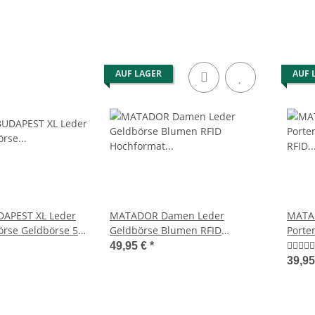
AUF LAGER
AUF 
APEST XL Leder
MATADOR Damen Leder
MATA
rse Geldbörse 5
Geldbörse Blumen RFID
Porte
Hochformat Braun
RFID 
49,95 €
*
39,9