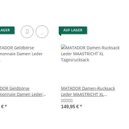
LAGER
AUF LAGER
DOR Geldbörse
MATADOR Damen-Rucksack
monnaie Damen Leder
Leder MAASTRICHT XL
Hochformat Blumen
Tagesrucksack
5 €
*
149,95 €
*