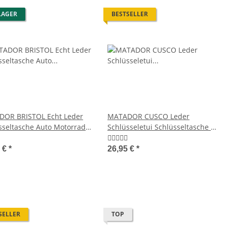
LAGER
BESTSELLER
OR BRISTOL Echt Leder
MATADOR CUSCO Leder
sseltasche Auto Motorrad
Schlüsseletui Schlüsseltasche 2
Schlüsselringe
5 €
*
26,95 €
*
SELLER
TOP