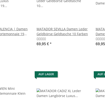
ALENCIA | Damen
MATADOR SEVILLA Damen Leder
MATA
ortemonnaie 19
Geldbörse Geldtasche 10 Farben
Damen
Langb
69,95 €
*
69,9
AUF LAGER
AUF 