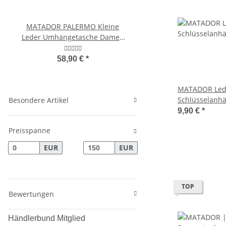
MATADOR PALERMO Kleine
MATADOR Damen-Ru
Leder Umhängetasche Damen
Leder MAASTRICH
Herren
Tagesrucksac
58,90 €
*
149,95 €
*
MATADOR Lede
Schlüsselanh
Besondere Artikel
Schlüsselring
9,90 €
*
Preisspanne
EUR
EUR
TOP
Bewertungen
Händlerbund Mitglied