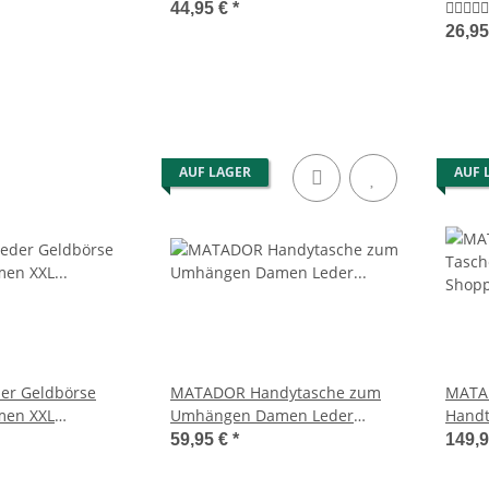
Leder RFID
44,95 €
*
26,95
AUF LAGER
AUF 
r Geldbörse
MATADOR Handytasche zum
MATA
men XXL
Umhängen Damen Leder
Handt
 RFID
Handtasche Schwarz
Retro
59,95 €
*
149,