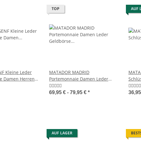
TOP
AUF 
 Kleine Leder
MATADOR MADRID
MATAD
se Damen Herren
Portemonnaie Damen Leder
Schlü
Geldbörse TüV RFID
RFID
69,95 € -
79,95 €
*
36,9
AUF LAGER
BEST