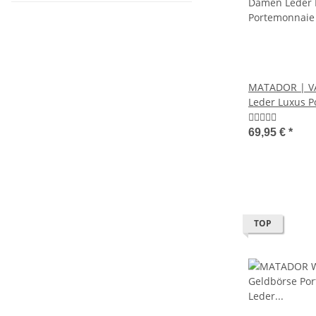
MATADOR | V
Leder Luxus P
Farben
69,95 €
*
TOP