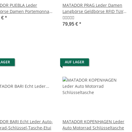
DOR PUEBLA Leder
MATADOR PRAG Leder Damen
örse Damen Portemonnaie
Langbörse Geldbörse RFID TüV 7
fach 6 Farben
Farben
5 €
*
79,95 €
*
LAGER
AUF LAGER
OR BARI Echt Leder Auto-
MATADOR KOPENHAGEN Leder
rad-Schlüssel-Tasche-Etui
Auto Motorrad Schlüsseltasche