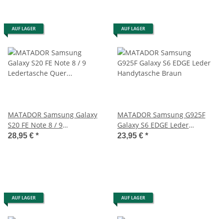
AUF LAGER
AUF LAGER
MATADOR Samsung Galaxy
MATADOR Samsung G925F
S20 FE Note 8 / 9
Galaxy S6 EDGE Leder
Ledertasche Quer Braun
Handytasche Braun
28,95 €
*
23,95 €
*
AUF LAGER
AUF LAGER