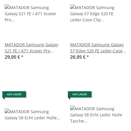
MATADOR Samsung Galaxy
MATADOR Samsung Galaxy
S21 FE / A71 Xcover Pro
S7 Edge S20 FE Leder-Case
Leder-Hülle Schwarz
Clip Schwarz
29,95 €
*
26,95 €
*
AUF LAGER
AUF LAGER