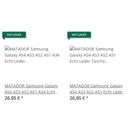
AUF LAGER
AUF LAGER
MATADOR Samsung Galaxy
MATADOR Samsung Galaxy
A54 A53 A52 A51 A34 Echt
A54 A53 A52 A51 Echt Leder
Leder Case Braun
Tasche Braun
26,95 €
*
26,95 €
*