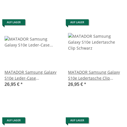
AUF LAGER
AUF LAGER
MATADOR Samsung Galaxy
MATADOR Samsung Galaxy
S10e Leder-Case
S10e Ledertasche Clip
verschließbar Braun
Schwarz
26,95 €
*
26,95 €
*
AUF LAGER
AUF LAGER