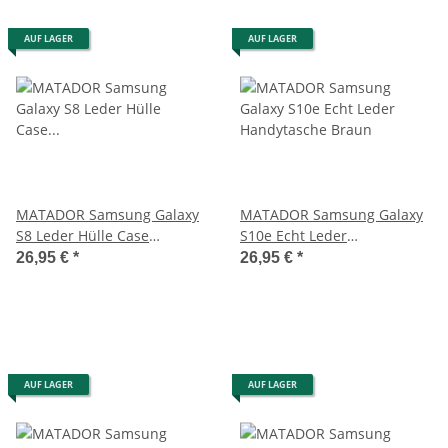
AUF LAGER
AUF LAGER
MATADOR Samsung Galaxy
MATADOR Samsung Galaxy
S8 Leder Hülle Case
S10e Echt Leder
Ledertasche Clip Braun
Handytasche Braun
26,95 €
*
26,95 €
*
AUF LAGER
AUF LAGER