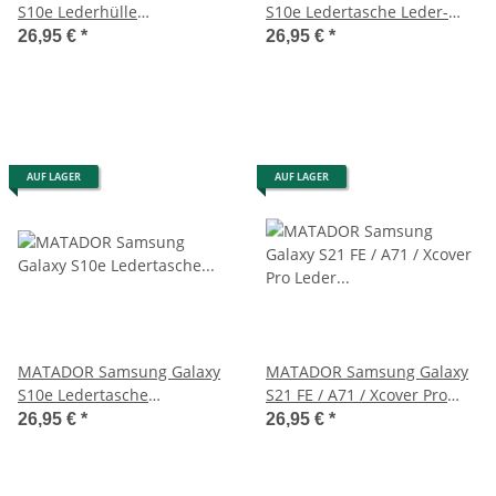
S10e Lederhülle
S10e Ledertasche Leder-
verschließbar Schwarz
Case Schwarz
26,95 €
*
26,95 €
*
AUF LAGER
AUF LAGER
MATADOR Samsung Galaxy
MATADOR Samsung Galaxy
S10e Ledertasche
S21 FE / A71 / Xcover Pro
verschließbar Schwarz
Leder Gürteltasche Braun
26,95 €
*
26,95 €
*