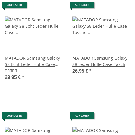
AUF LAGER
AUF LAGER
MATADOR Samsung Galaxy
MATADOR Samsung Galaxy
S8 Echt Leder Hülle Case
S8 Leder Hülle Case Tasche
Tasche Magnet Braun
Schlaufe Schwarz
26,95 €
*
29,95 €
*
AUF LAGER
AUF LAGER