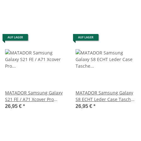
AUF LAGER
AUF LAGER
MATADOR Samsung Galaxy
MATADOR Samsung Galaxy
S21 FE / A71 Xcover Pro
S8 ECHT Leder Case Tasche
Ledertasche Schwarz
Hülle Schwarz
26,95 €
*
26,95 €
*