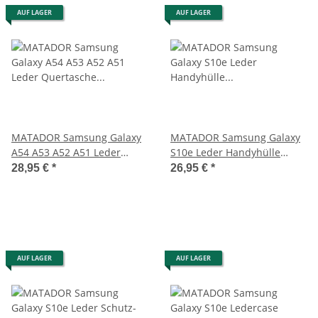
AUF LAGER
AUF LAGER
MATADOR Samsung Galaxy
MATADOR Samsung Galaxy
A54 A53 A52 A51 Leder
S10e Leder Handyhülle
Quertasche Braun
verschließbar Schwarz
28,95 €
*
26,95 €
*
AUF LAGER
AUF LAGER