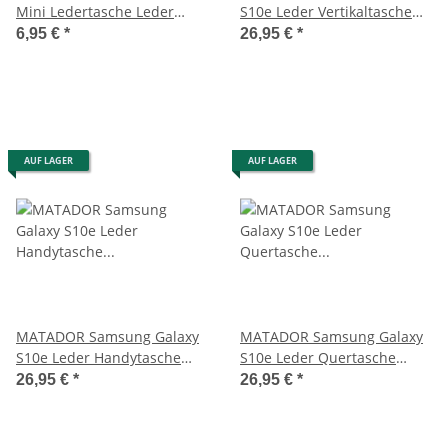
Mini Ledertasche Leder
S10e Leder Vertikaltasche
Handytasche Case Rot
Clip Braun
6,95 €
*
26,95 €
*
AUF LAGER
AUF LAGER
MATADOR Samsung Galaxy
MATADOR Samsung Galaxy
S10e Leder Handytasche
S10e Leder Quertasche
Gürtelclip Schwarz
verschließbar Braun
26,95 €
*
26,95 €
*