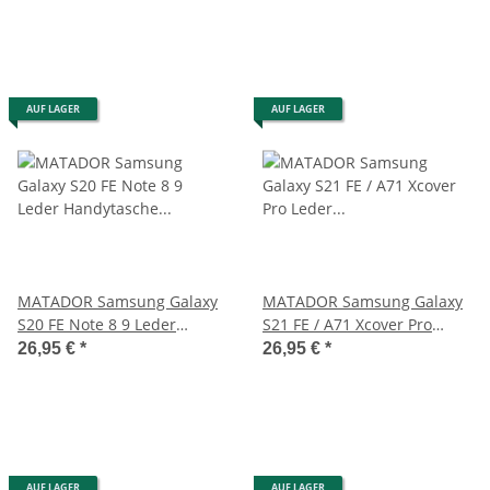
AUF LAGER
AUF LAGER
MATADOR Samsung Galaxy
MATADOR Samsung Galaxy
S20 FE Note 8 9 Leder
S21 FE / A71 Xcover Pro
Handytasche Vertikal
Leder Handytasche Braun
26,95 €
*
26,95 €
*
AUF LAGER
AUF LAGER