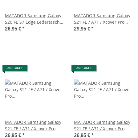
MATADOR Samsung Galaxy
MATADOR Samsung Galaxy
S20 FE S7 Edge Ledertasche
S21 FE / A71 / Xcover Pro
Clip Braun
Leder-Case Braun
26,95 €
*
29,95 €
*
AUF LAGER
AUF LAGER
MATADOR Samsung Galaxy
MATADOR Samsung Galaxy
S21 FE / A71 / Xcover Pro
S21 FE / A71 / Xcover Pro
Leder-Case Schwarz
Ledertasche Braun
26,95 €
*
26,95 €
*