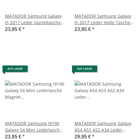
MATADOR Samsung Galaxy
MATADOR Samsung Galaxy
J5 2017 Leder Gürteltasche
J5 2017 Leder Hülle Tasche
Antik Braun
Case Braun
23,95 €
*
23,95 €
*
AUF LAGER
AUF LAGER
MATADOR Samsung i9190
MATADOR Samsung Galaxy
Galaxy S4 Mini Ledertasche
A54 A53 A52 A34 Leder
Magnet Braun
Gürteltasche Braun
23,95 €
*
29,95 €
*