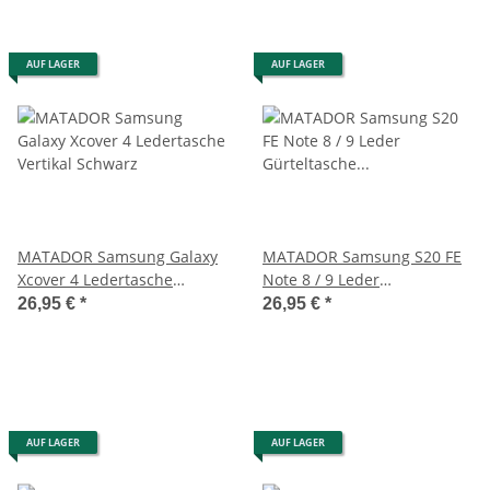
AUF LAGER
AUF LAGER
MATADOR Samsung Galaxy
MATADOR Samsung S20 FE
Xcover 4 Ledertasche
Note 8 / 9 Leder
Vertikal Schwarz
Gürteltasche Quer Schwarz
26,95 €
*
26,95 €
*
AUF LAGER
AUF LAGER