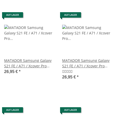
AUF LAGER
AUF LAGER
MATADOR Samsung Galaxy
MATADOR Samsung Galaxy
S21 FE / A71 / Xcover Pro
S21 FE / A71 / Xcover Pro
Leder-Tasche Braun
Leder-Tasche Schwarz
26,95 €
*
26,95 €
*
AUF LAGER
AUF LAGER