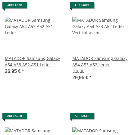
AUF LAGER
AUF LAGER
MATADOR Samsung Galaxy
MATADOR Samsung Galaxy
A54 A53 A52 A51 Leder
A54 A53 A52 Leder
Gürteltasche Schwarz
Vertikaltasche Schwarz
26,95 €
*
29,95 €
*
AUF LAGER
AUF LAGER