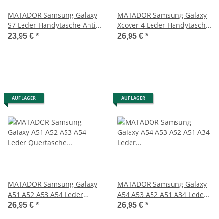
MATADOR Samsung Galaxy
MATADOR Samsung Galaxy
S7 Leder Handytasche Antik
Xcover 4 Leder Handytasche
Vintage Braun
Clip Braun
23,95 €
*
26,95 €
*
AUF LAGER
AUF LAGER
MATADOR Samsung Galaxy
MATADOR Samsung Galaxy
A51 A52 A53 A54 Leder
A54 A53 A52 A51 A34 Leder
Quertasche Schwarz
Gürteltasche
26,95 €
*
26,95 €
*