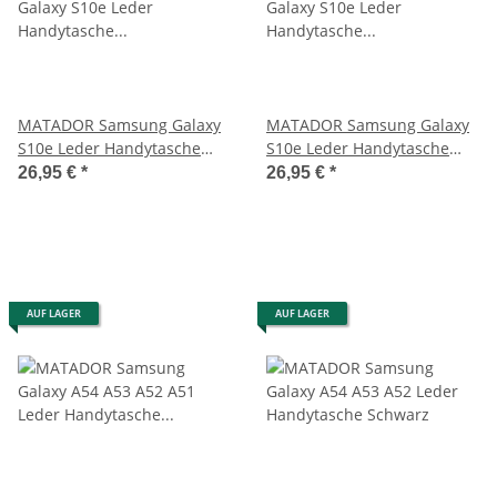
MATADOR Samsung Galaxy
MATADOR Samsung Galaxy
S10e Leder Handytasche
S10e Leder Handytasche
verschließbar Braun
verschließbar Schwarz
26,95 €
*
26,95 €
*
AUF LAGER
AUF LAGER