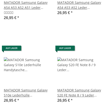
MATADOR Samsung Galaxy
MATADOR Samsung Galaxy
A54 A53 A52 A51 Leder
A54 A53 A52 Leder
Handytasche Braun
Handytasche Schwarz
26,95 €
*
26,95 €
*
AUF LAGER
AUF LAGER
MATADOR Samsung Galaxy
MATADOR Samsung Galaxy
S10e Lederhülle
S20 FE Note 8 / 9 Leder
Handytasche Braun
Handytasche Braun
26,95 €
*
26,95 €
*