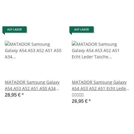
AUF LAGER
AUF LAGER
MATADOR Samsung Galaxy
MATADOR Samsung Galaxy
A54 A53 A52 A51 A50 A34
A54 A53 A52 A51 Echt Leder
Ledertasche Braun
Tasche Schwarz
28,95 €
*
26,95 €
*