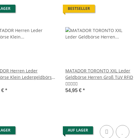
LAGER
BESTSELLER
DOR Herren Leder
MATADOR TORONTO XXL Leder
örse Klein Ledergeldbörse
Geldbörse Herren Groß TüV RFID
tasche RFID
5 €
*
54,95 €
*
LAGER
AUF LAGER