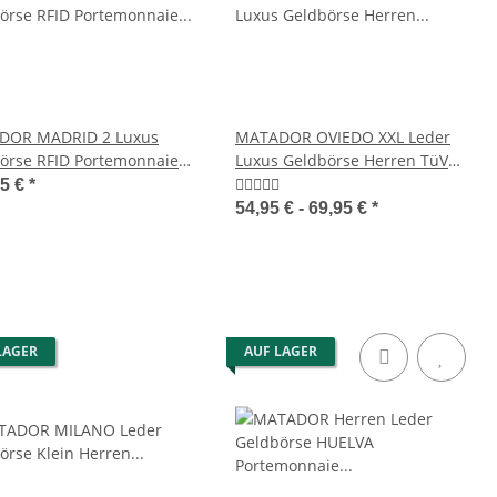
DOR MADRID 2 Luxus
MATADOR OVIEDO XXL Leder
örse RFID Portemonnaie
Luxus Geldbörse Herren TüV
n Herren
RFID
95 €
*
54,95 € -
69,95 €
*
LAGER
AUF LAGER