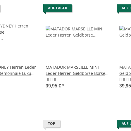
AUF LAGER
AUF 
NEY Herren Leder
MATADOR MARSEILLE MINI
MATA
rtemonnaie Luxus
Leder Herren Geldbörse Börse
Geldb
Klein RFID
Brief
39,95 €
*
39,9
TOP
AUF 