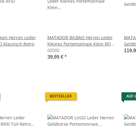
en Herren Leder
MATADOR BILBAO Herren Leder
MATA
D Klassisch Retro
Kleines Portemonnaie Klein RFID
Geldb
Retro
Dame
119,
39,95 €
*
BESTSELLER
AUF 