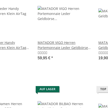
ht Leder
MATADOR Leder Bauchtasche
MATADOR VICIO
y-Tasche
Bilbao Hüfttasche 2 Farben
Leder Kelln
59,95 €
*
9
er Handy
MATADOR VIGO Herren
MATA
ren Klein AirTag
Portemonnaie Leder Geldbörse
Geldb
Brieftasche RFID
Hand
59,95 €
*
19,90
AUF LAGER
TOP