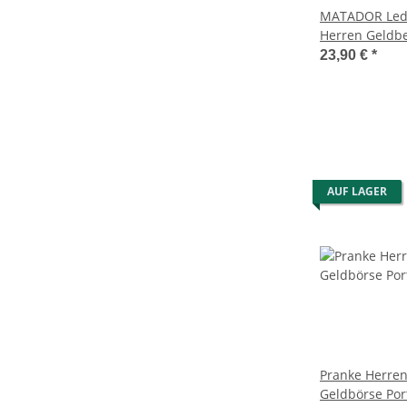
MATADOR Lede
Herren Geldbe
Geldklammer 
23,90 €
*
AUF LAGER
Pranke Herren
Geldbörse Po