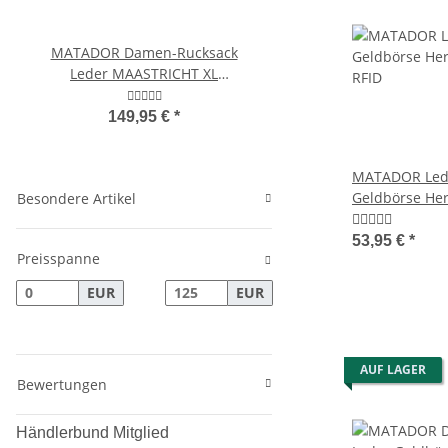
MATADOR Damen-Rucksack
MATADOR BRISBANE Ec
Leder MAASTRICHT XL
Luxus Universal Hand
Tagesrucksack
6.9 Zoll
149,95 €
*
46,95 €
*
MATADOR Led
Geldbörse Her
Besondere Artikel
RFID
53,95 €
*
Preisspanne
EUR
EUR
AUF LAGER
Bewertungen
Händlerbund Mitglied