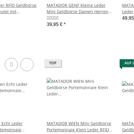
r RFID Geldbörse
MATADOR GENF Kleine Leder
MATAD
utel mit
Mini Geldbörse Damen Herren
Leder
Braun
TüV RFID
RFID
49,9
39,95 €
*
TOP
AUF 
 Echt Leder
MATADOR WIEN Mini Geldbörse
MATAD
rtemonnaie
Portemonnaie Klein Leder RFID
Geldb