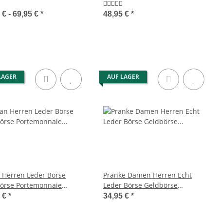
Portemonnaie
 € -
69,95 €
*
48,95 €
*
LAGER
AUF LAGER
 Herren Leder Börse
Pranke Damen Herren Echt
örse Portemonnaie
Leder Börse Geldbörse
eutel Brieftasche Braun
Portemonnaie Geldbeutel Braun
5 €
*
34,95 €
*