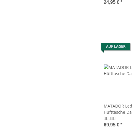
Geldbeutel Br
24,95 €
*
AUF LAGER
MATADOR Led
Hüfttasche D
Gürteltasche 
69,95 €
*