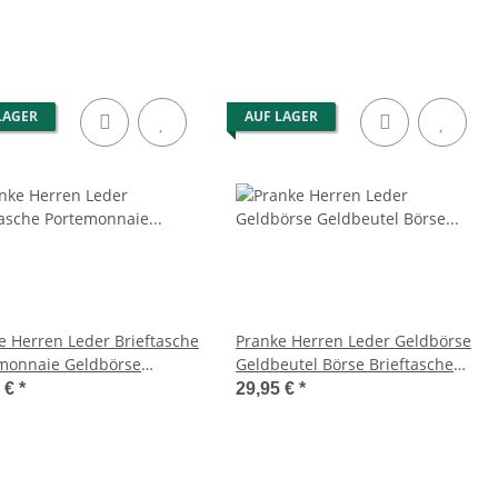
LAGER
AUF LAGER
e Herren Leder Brieftasche
Pranke Herren Leder Geldbörse
monnaie Geldbörse
Geldbeutel Börse Brieftasche
eutel Börse Braun
Portemonnaie Braun
5 €
*
29,95 €
*