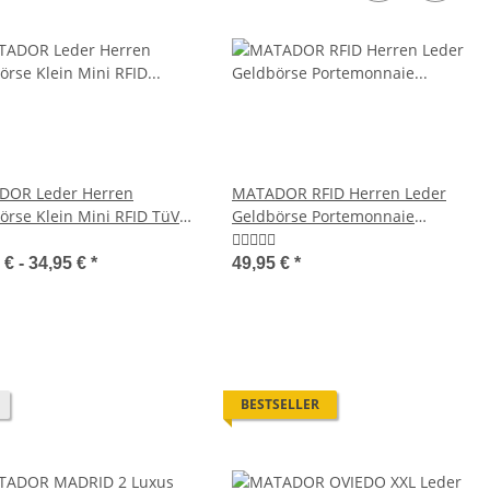
 Profi-Kellner-Set
MATADOR Samsung Galaxy J5
er Geldbörse mit
2016 Leder Gürteltasche Konjak
Kette
Braun
9,95 €
*
23,95 €
*
DOR Leder Herren
MATADOR RFID Herren Leder
örse Klein Mini RFID TüV
Geldbörse Portemonnaie
gemacht
Geldbeutel Braun
 € -
34,95 €
*
49,95 €
*
BESTSELLER