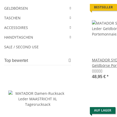
BESTSELLER
GELDBÖRSEN
TASCHEN
ACCESSOIRES
HANDYTASCHEN
SALE / SECOND USE
MATADOR SYD
Top bewertet
Geldbörse Po
RFID
48,95 €
*
AUF LAGER