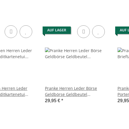
AUF LAGER
AUF 
 Herren Leder
Pranke Herren Leder Börse
Prank
ditkartenetui
Geldbörse Geldbeutel
Porte
karten-Etui
Brieftasche Portemonnaie Braun
Geldb
29,95 €
*
29,9