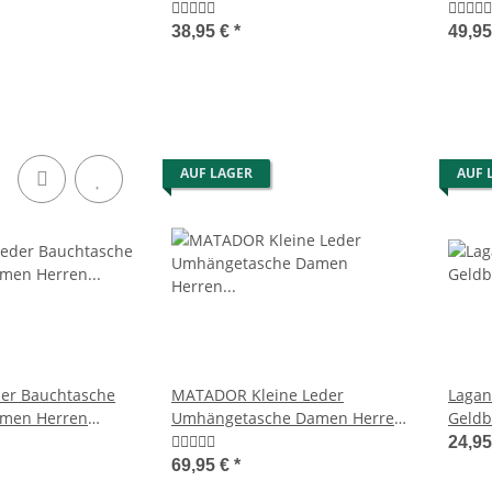
ieftasche Braun
TüV
38,95 €
*
49,95
AUF LAGER
AUF 
er Bauchtasche
MATADOR Kleine Leder
Lagan
amen Herren
Umhängetasche Damen Herren
Geldb
Braun
Retro Klassisch
Geldb
24,9
69,95 €
*