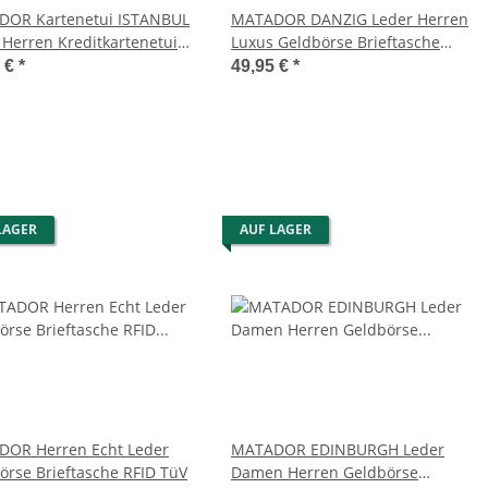
OR Kartenetui ISTANBUL
MATADOR DANZIG Leder Herren
 Herren Kreditkartenetui
Luxus Geldbörse Brieftasche
RFID TüV
5 €
*
49,95 €
*
LAGER
AUF LAGER
OR Herren Echt Leder
MATADOR EDINBURGH Leder
örse Brieftasche RFID TüV
Damen Herren Geldbörse