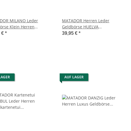
DOR MILANO Leder
MATADOR Herren Leder
örse Klein Herren
Geldbörse HUELVA
geldbörse RFID
Portemonnaie RFID Schwarz
5 €
*
39,95 €
*
LAGER
AUF LAGER