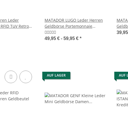
ren Leder
MATADOR LUGO Leder Herren
MATA
RFID TüV Retro
Geldbörse Portemonnaie
Geldb
Brieftasche
Leder
39,9
49,95 € -
59,95 €
*
AUF LAGER
AUF 