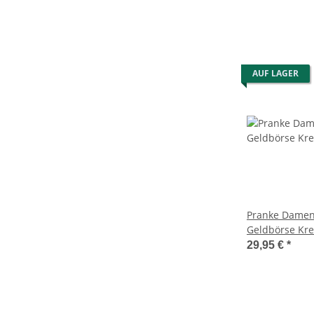
AUF LAGER
Pranke Damen
Geldbörse Kre
Karten-Visiten
29,95 €
*