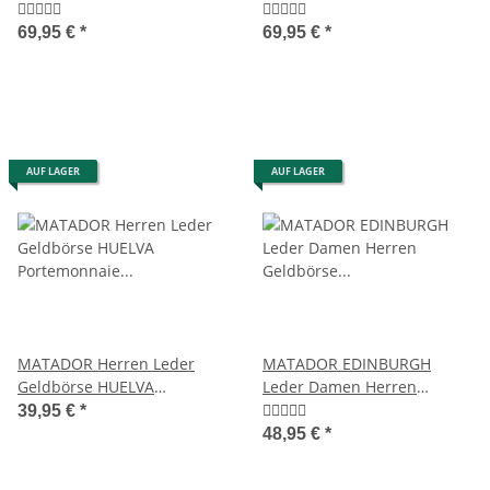
Geldbörse 5 Farben
Geldbörse RFID
69,95 €
*
69,95 €
*
AUF LAGER
AUF LAGER
MATADOR Herren Leder
MATADOR EDINBURGH
Geldbörse HUELVA
Leder Damen Herren
Portemonnaie RFID Braun
Geldbörse Portemonnaie
39,95 €
*
48,95 €
*