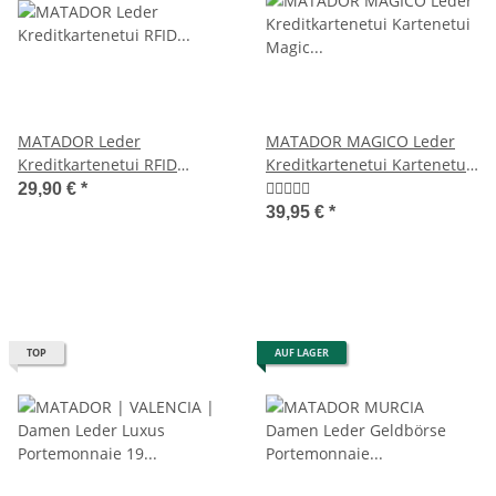
MATADOR Leder
MATADOR MAGICO Leder
Kreditkartenetui RFID
Kreditkartenetui Kartenetui
Kreditkartenhülle Hell-
Magic Wallet RFID
29,90 €
*
Braun
39,95 €
*
TOP
AUF LAGER