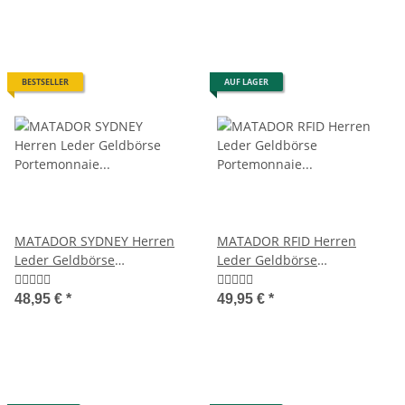
BESTSELLER
AUF LAGER
MATADOR SYDNEY Herren
MATADOR RFID Herren
Leder Geldbörse
Leder Geldbörse
Portemonnaie Luxus RFID
Portemonnaie Geldbeutel
Braun
48,95 €
*
49,95 €
*