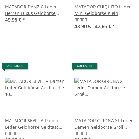
MATADOR DANZIG Leder
MATADOR CHIQUITO Leder
Herren Luxus Geldbörse
Mini Geldbörse Klein
Brieftasche RFID TüV
Damen Herren RFID
49,95 €
*
43,90 € -
43,95 €
*
AUF LAGER
AUF LAGER
MATADOR SEVILLA Damen
MATADOR GIRONA XL Leder
Leder Geldbörse Geldtasche
Damen Geldbörse Groß
10 Farben
Langbörse Geldbeutel TüV