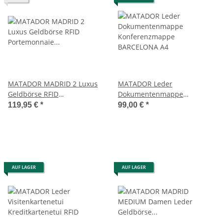
MATADOR MADRID 2 Luxus
MATADOR Leder
Geldbörse RFID
Dokumentenmappe
Portemonnaie Damen
Konferenzmappe
119,95 €
*
99,00 €
*
Herren
BARCELONA A4
AUF LAGER
AUF LAGER