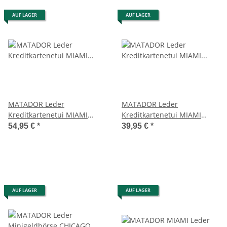
AUF LAGER
AUF LAGER
MATADOR Leder
MATADOR Leder
Kreditkartenetui MIAMI
Kreditkartenetui MIAMI
Kreditkartenhülle mit XL
Kreditkartenhülle ohne
54,95 €
*
39,95 €
*
Münzfach RFID
Münzfach RFID
AUF LAGER
AUF LAGER