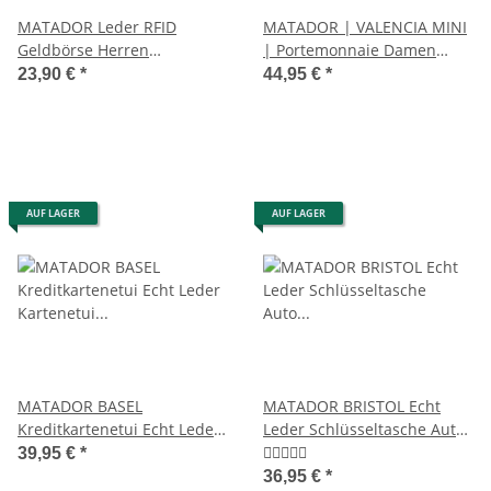
MATADOR Leder RFID
MATADOR | VALENCIA MINI
Geldbörse Herren
| Portemonnaie Damen
Geldbeutel mit
Klein Leder RFID
23,90 €
*
44,95 €
*
Geldklammer Braun
AUF LAGER
AUF LAGER
MATADOR BASEL
MATADOR BRISTOL Echt
Kreditkartenetui Echt Leder
Leder Schlüsseltasche Auto
Kartenetui Münzfach RFID
Motorrad RFID
39,95 €
*
36,95 €
*