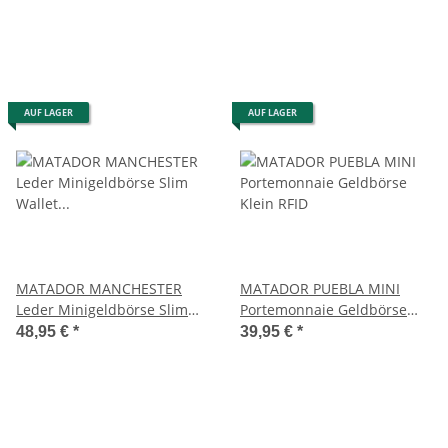
AUF LAGER
AUF LAGER
MATADOR MANCHESTER
MATADOR PUEBLA MINI
Leder Minigeldbörse Slim
Portemonnaie Geldbörse
Wallet Trifold RFID
Klein RFID
48,95 €
*
39,95 €
*