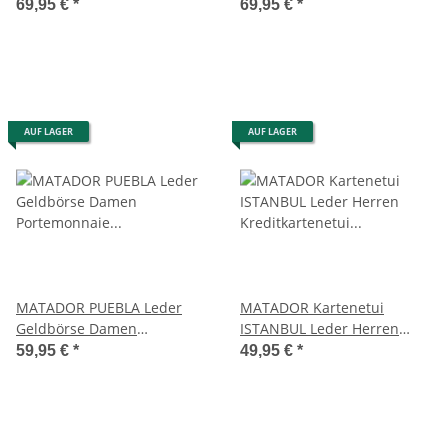
RFID
69,95 €
*
69,95 €
*
AUF LAGER
AUF LAGER
MATADOR PUEBLA Leder
MATADOR Kartenetui
Geldbörse Damen
ISTANBUL Leder Herren
Portemonnaie Handyfach 6
Kreditkartenetui RFID
59,95 €
*
49,95 €
*
Farben