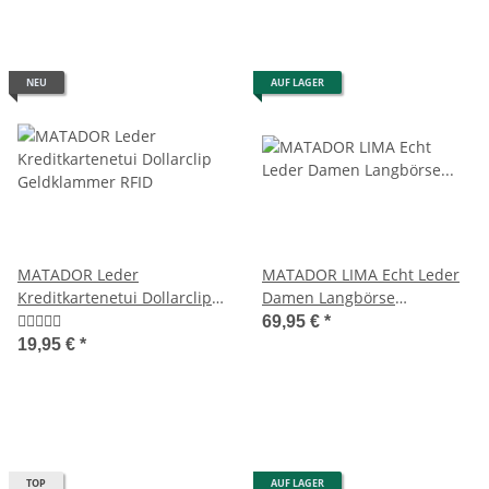
NEU
AUF LAGER
MATADOR Leder
MATADOR LIMA Echt Leder
Kreditkartenetui Dollarclip
Damen Langbörse
Geldklammer RFID
Geldbörse Leder RFID
69,95 €
*
19,95 €
*
TOP
AUF LAGER