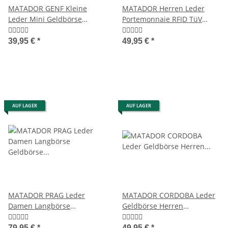
MATADOR GENF Kleine
MATADOR Herren Leder
Leder Mini Geldbörse
Portemonnaie RFID TüV
Damen Herren TüV RFID
Retro Klassisch
39,95 €
*
49,95 €
*
AUF LAGER
AUF LAGER
MATADOR PRAG Leder
MATADOR CORDOBA Leder
Damen Langbörse
Geldbörse Herren
Geldbörse RFID TüV 7
Herrenbörse RFID TüV
Farben
79,95 €
*
49,95 €
*