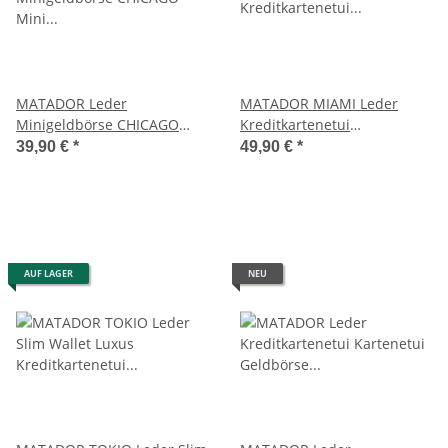
MATADOR Leder
MATADOR MIAMI Leder
Minigeldbörse CHICAGO
Kreditkartenetui
Mini Portemonnaie RFID
Kreditkartenhülle
39,90 €
*
49,90 €
*
Kartenetui RFID
AUF LAGER
NEU