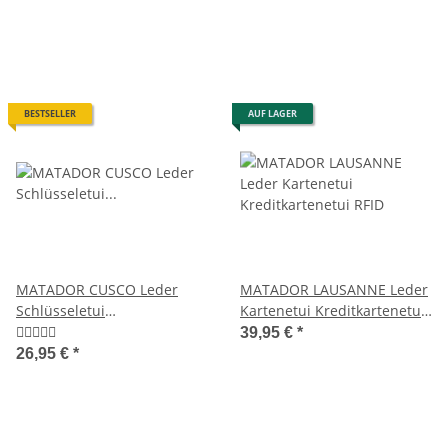
BESTSELLER
AUF LAGER
MATADOR CUSCO Leder
MATADOR LAUSANNE Leder
Schlüsseletui
Kartenetui Kreditkartenetui
Schlüsseltasche 2
RFID
39,95 €
*
Schlüsselringe
26,95 €
*