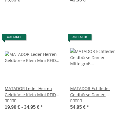
AUF LAGER
AUF LAGER
MATADOR Leder Herren
MATADOR Echtleder
Geldbörse Klein Mini RFID
Geldbörse Damen
TüV Handgemacht
MIttelgroß XXL RFID TüV
19,90 € -
34,95 €
*
54,95 €
*