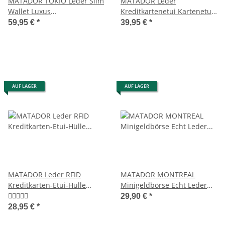
MATADOR TOKIO Leder Slim
MATADOR Leder
Wallet Luxus
Kreditkartenetui Kartenetui
Kreditkartenetui Klein RFID
Geldbörse RFID Vintage
59,95 €
*
39,95 €
*
AUF LAGER
AUF LAGER
MATADOR Leder RFID
MATADOR MONTREAL
Kreditkarten-Etui-Hülle
Minigeldbörse Echt Leder
Kartenetui 3 Farben
Kreditkartenetui RFID
29,90 €
*
28,95 €
*