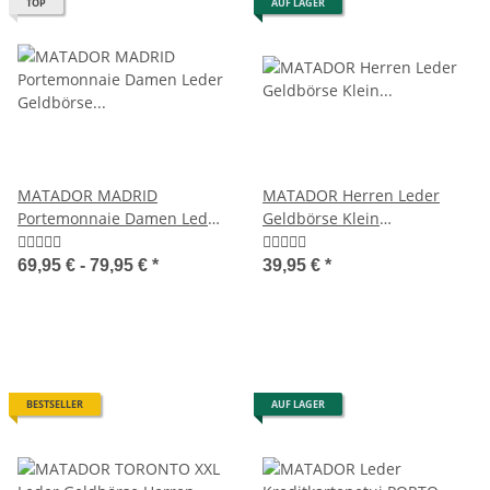
TOP
AUF LAGER
MATADOR MADRID
MATADOR Herren Leder
Portemonnaie Damen Leder
Geldbörse Klein
Geldbörse TüV RFID
Ledergeldbörse Brieftasche
RFID
69,95 € -
79,95 €
*
39,95 €
*
BESTSELLER
AUF LAGER