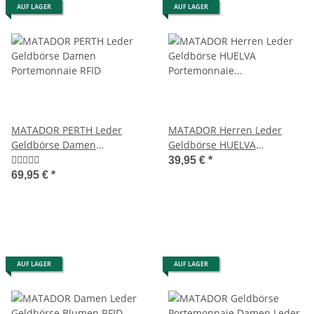
AUF LAGER
AUF LAGER
MATADOR PERTH Leder
MATADOR Herren Leder
Geldbörse Damen
Geldbörse HUELVA
Portemonnaie RFID
Portemonnaie RFID Schwarz
39,95 €
*
69,95 €
*
AUF LAGER
AUF LAGER