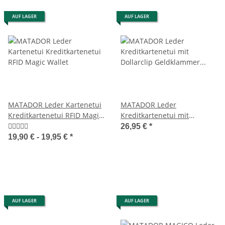
AUF LAGER
AUF LAGER
MATADOR Leder Kartenetui
MATADOR Leder
Kreditkartenetui RFID Magic
Kreditkartenetui mit
Wallet
Dollarclip Geldklammer RFID
26,95 €
*
19,90 € -
19,95 €
*
AUF LAGER
AUF LAGER