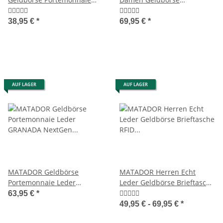
Klein Leder RFID TüV
Langbörse RFID 18 Farben
38,95 €
*
69,95 €
*
AUF LAGER
AUF LAGER
MATADOR Geldbörse
MATADOR Herren Echt
Portemonnaie Leder
Leder Geldbörse Brieftasche
GRANADA NextGen RFID TüV
RFID TüV
63,95 €
*
49,95 € -
69,95 €
*